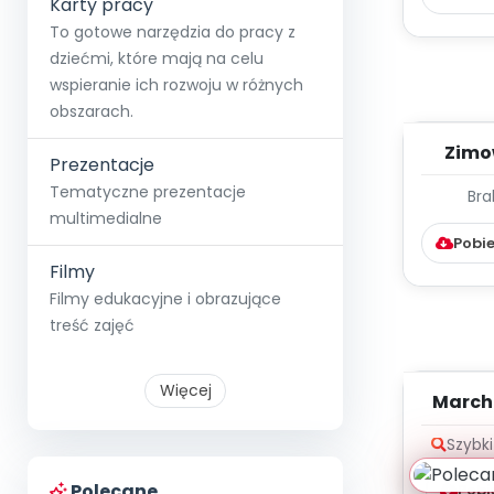
Karty pracy
To gotowe narzędzia do pracy z
dziećmi, które mają na celu
wspieranie ich rozwoju w różnych
obszarach.
Zimo
Prezentacje
gr
Tematyczne prezentacje
Bra
TYGOD
multimedialne
PRAC
Pobie
Filmy
Filmy edukacyjne i obrazujące
treść zajęć
Więcej
March
Scenar
Szybk
ok
Ba
Polecane
Pobi