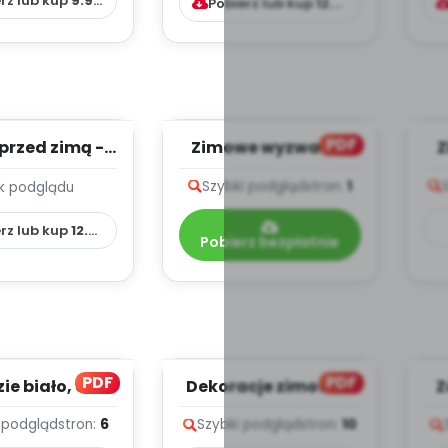
rz lub kup
9.99
zł
Pobierz lub kup
12.99
zł
PDF
przed zimą -
Zimowe wyzwania
Z
stopad -
sensoryczne
Szybki podgląd
stron:
1
k podglądu
NIOWY PLAN
CY WYC...
rz lub kup
12.99
zł
Pobierz bezpłatnie
PDF
PDF
e biało, cz. 2
Dekoracje zimowe -
Z
(PD)
bałwanki
 podgląd
stron:
6
Szybki podgląd
stron:
10