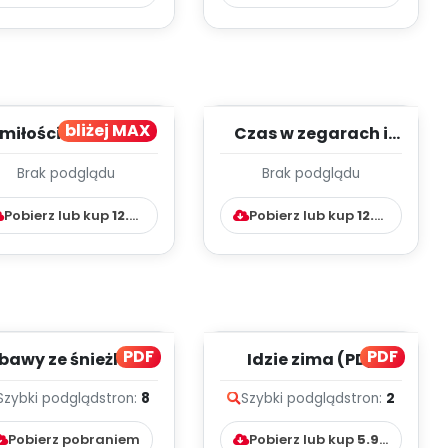
bliżej MAX
 miłości do babci i
Czas w zegarach i
ziadzia - styczeń-
kalendarzach -
Brak podglądu
Brak podglądu
YGODNIOWY PLA...
styczeń-
TYGODNIOWY PL...
Pobierz lub kup
12.99
zł
Pobierz lub kup
12.99
zł
PDF
PDF
bawy ze śnieżkami
Idzie zima (PD)
(PD)
Szybki podgląd
stron:
8
Szybki podgląd
stron:
2
Pobierz pobraniem
Pobierz lub kup
5.99
zł