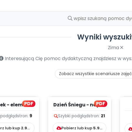
Wyniki wyszuk
Zima
Interesującą Cię pomoc dydaktyczną znajdziesz w wyszu
Zobacz wszystkie scenariusze zajęć 
PDF
PDF
ek - elementy
Dzień Śniegu - napis,
stroju
karty pracy
 podgląd
stron:
9
Szybki podgląd
stron:
21
rz lub kup
2.90
zł
Pobierz lub kup
5.90
zł