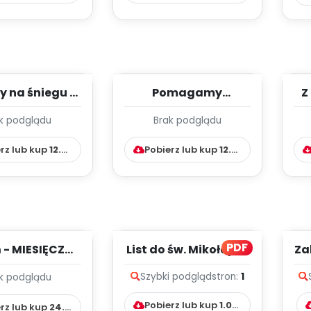
 na śniegu -
Pomagamy
Z
tyczeń-
zwierzętom -
d
k podglądu
Brak podglądu
NIOWY PLAN
styczeń-
T
Y WYCH....
TYGODNIOWY PLAN
rz lub kup
12.99
zł
Pobierz lub kup
12.99
zł
PRACY WY...
PDF
 - MIESIĘCZNY
List do św. Mikołaja -
Za
AN PRACY
karta pracy
Szybki podgląd
stron:
1
k podglądu
OWAWCZO –
AKTYCZ...
Pobierz lub kup
1.00
zł
rz lub kup
24.99
zł