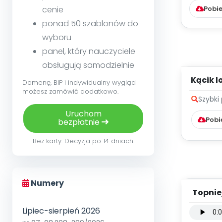
cenie
Pobie
ponad 50 szablonów do
wyboru
panel, który nauczyciele
obsługują samodzielnie
Kącik 
Domenę, BIP i indywidualny wygląd
Wesoła
możesz zamówić dodatkowo.
Szybki
Uruchom
Pobi
bezpłatnie
Bez karty. Decyzja po 14 dniach.
Numery
Topniej
wersja
Lipiec-sierpień 2026