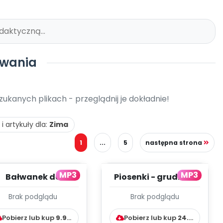
iwania
kanych plikach - przeglądnij je dokładnie!
i artykuły dla:
Zima
1
...
5
następna strona
MP3
MP3
Bałwanek do
Piosenki - grudzień
rysowania
(planer)
Brak podglądu
Brak podglądu
Pobierz lub kup
9.99
zł
Pobierz lub kup
24.99
zł