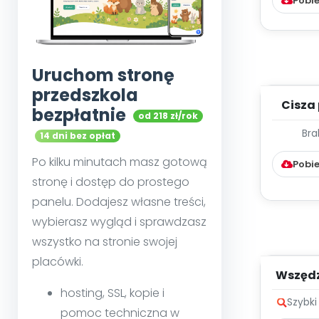
Pobie
Uruchom stronę
przedszkola
Cisza 
bezpłatnie
od 218 zł/rok
li
Bra
TYGOD
14 dni bez opłat
PRA
Po kilku minutach masz gotową
Pobie
stronę i dostęp do prostego
panelu. Dodajesz własne treści,
wybierasz wygląd i sprawdzasz
wszystko na stronie swojej
placówki.
Wszędzi
hosting, SSL, kopie i
Szybki
pomoc techniczna w