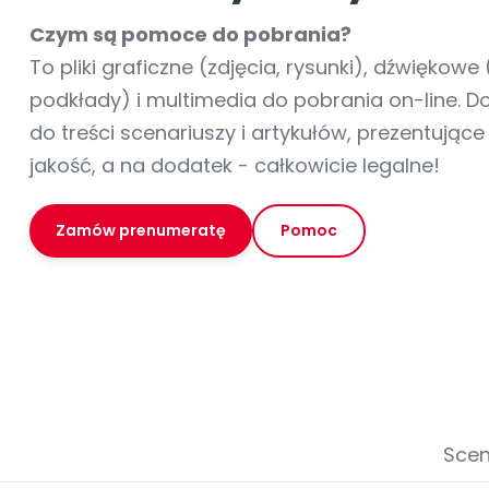
online lub stacjonarnie.
Szko
Film
Wygr
Społeczność
Strona główna
Poznaj pakiet MAX
Wszystkie projekty
Skontaktuj się
Wit
Czym są pomoce do pobrania?
O miesięczniku
O Akademii
+48 12 631 04 10
Zdro
To pliki graficzne (zdjęcia, rysunki), dźwiękowe 
Zam
Kio
kontakt@blizejprzedszkola.pl
Szko
E-wy
podkłady) i multimedia do pobrania on-line. 
Doo
do treści scenariuszy i artykułów, prezentując
Pozn
jakość, a na dodatek - całkowicie legalne!
Akredyt
Wydanie l
∞
Pakiet 
Dodaj wpis
Sen
Akademia Edu
Pełen dostęp
Zob
Testuj przez 7 dni
Patr
Strefy, k
przedłużenie a
Zamów prenumeratę
Pomoc
NP.5470.4.20
Zam
Zob
Scen