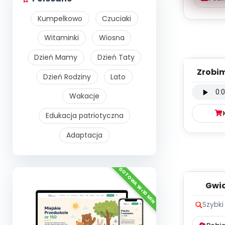
Kumpelkowo
Czuciaki
Witaminki
Wiosna
Dzień Mamy
Dzień Taty
Zrobi
Dzień Rodziny
Lato
p
Wakacje
Edukacja patriotyczna
Adaptacja
Gwi
zabaw
Szybki
p