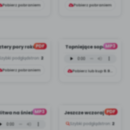
Pobierz pobraniem
Pobierz pobraniem
PDF
MP3
ztery pory roku 3D
Topniejące sopelki -
(PD)
wersja
Szybki podgląd
stron:
2
instrumentalna (PD,
mp3)
Pobierz pobraniem
Pobierz lub kup
9.99
zł
MP3
PDF
Bitwa na śnieżki -
Jeszcze wczoraj była
rsja wokalna (PD,
zima (PD)
Szybki podgląd
stron:
2
mp3)