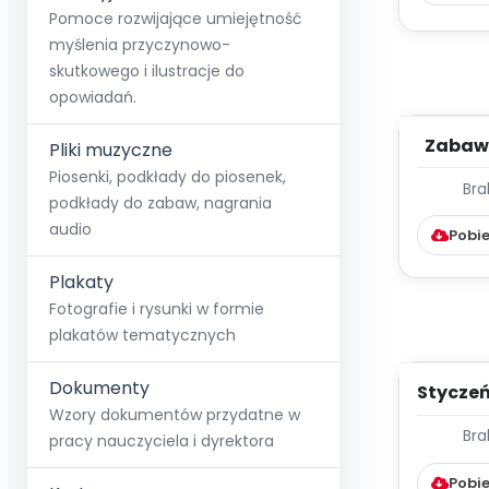
Pomoce rozwijające umiejętność
myślenia przyczynowo-
skutkowego i ilustracje do
opowiadań.
Zabawy
Pliki muzyczne
s
Piosenki, podkłady do piosenek,
Bra
TYGOD
podkłady do zabaw, nagrania
PRAC
audio
Pobie
Plakaty
Fotografie i rysunki w formie
plakatów tematycznych
Dokumenty
Styczeń
Wzory dokumentów przydatne w
PL
Bra
WYCH
pracy nauczyciela i dyrektora
DYD
Pobie