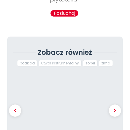
Posłuchaj
Zobacz również
podkład
utwór instrumentalny
sopel
zima