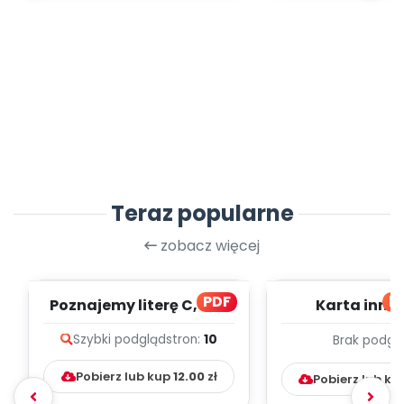
Teraz popularne
zobacz więcej
PDF
bl
Poznajemy literę C, cz. 1
Karta inno
(PD)
pedagogicz
Szybki podgląd
stron:
10
Brak podgl
Kumpelk
Pobierz lub kup
12.00
zł
Pobierz lub ku