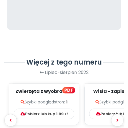
Więcej z tego numeru
Lipiec-sierpień 2022
PDF
Zwierzęta z wyobraźni -
Wisła - zapis m
zapis melodii i tekst
tekst
Szybki podgląd
stron:
1
Szybki podglą
Pobierz lub kup
1.99
zł
Pobierz lub k