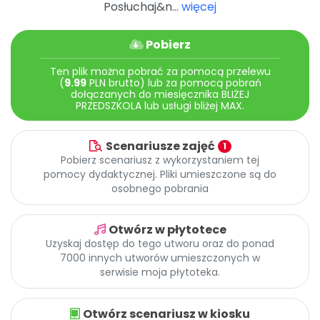
Posłuchaj&n...
więcej
Promocje
Pomoc
Pobierz
Ten plik można pobrać za pomocą przelewu
(
9.99
PLN brutto) lub za pomocą pobrań
dołączanych do miesięcznika BLIŻEJ
PRZEDSZKOLA lub usługi bliżej MAX.
Scenariusze zajęć
1
Pobierz scenariusz z wykorzystaniem tej
pomocy dydaktycznej. Pliki umieszczone są do
osobnego pobrania
Otwórz w płytotece
Uzyskaj dostęp do tego utworu oraz do ponad
7000 innych utworów umieszczonych w
serwisie moja płytoteka.
Otwórz scenariusz w kiosku