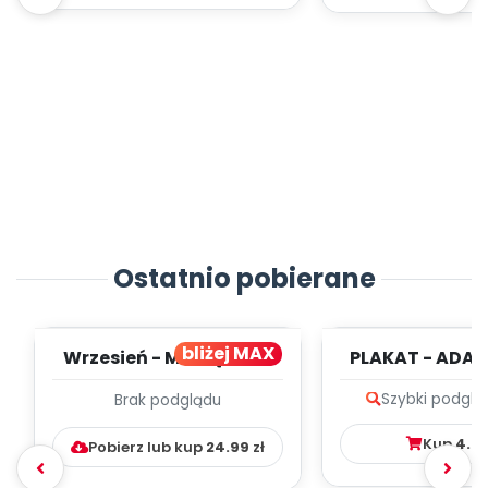
Ostatnio pobierane
bliżej MAX
Wrzesień - MIESIĘCZNY
PLAKAT - ADAP
PLAN PRACY
PORADNIK DLA 
Szybki podglą
Brak podglądu
WYCHOWAWCZO –
DYDAKTYC...
Kup
4.9
Pobierz lub kup
24.99
zł