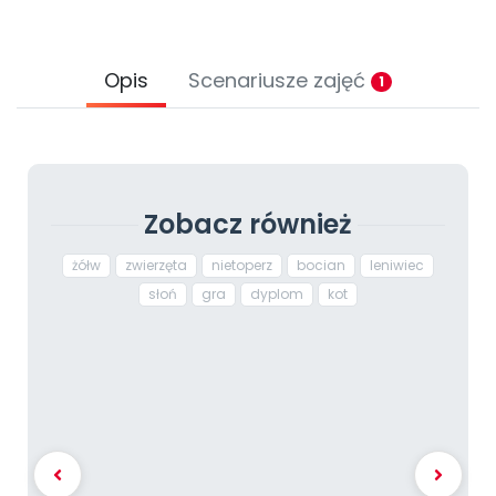
Opis
Scenariusze zajęć
1
Zobacz również
żółw
zwierzęta
nietoperz
bocian
leniwiec
słoń
gra
dyplom
kot