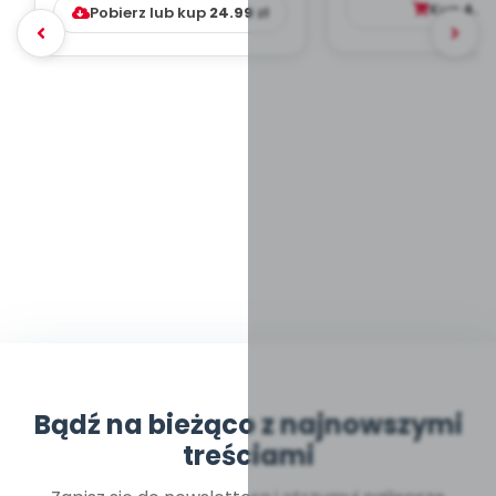
Kup
4.9
Pobierz lub kup
24.99
zł
Bądź na bieżąco z najnowszymi
treściami