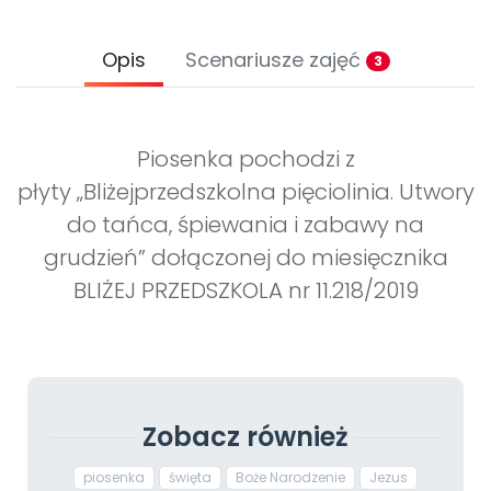
Opis
Scenariusze zajęć
3
Piosenka pochodzi z
płyty „Bliżejprzedszkolna pięciolinia. Utwory
do tańca, śpiewania i zabawy na
grudzień” dołączonej do miesięcznika
BLIŻEJ PRZEDSZKOLA nr 11.218/2019
Zobacz również
piosenka
święta
Boże Narodzenie
Jezus