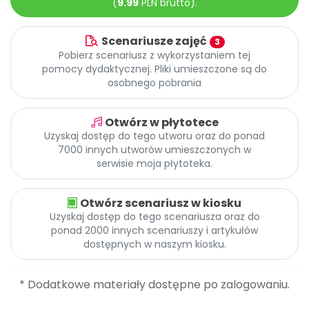
(
9.99
PLN brutto).
Archiwalne numery
Promocje
Pomoc
Scenariusze zajęć
3
Pobierz scenariusz z wykorzystaniem tej
pomocy dydaktycznej. Pliki umieszczone są do
osobnego pobrania
Otwórz w płytotece
Uzyskaj dostęp do tego utworu oraz do ponad
7000 innych utworów umieszczonych w
serwisie moja płytoteka.
Otwórz scenariusz w kiosku
Uzyskaj dostęp do tego scenariusza oraz do
ponad 2000 innych scenariuszy i artykułów
dostępnych w naszym kiosku.
* Dodatkowe materiały dostępne po zalogowaniu.