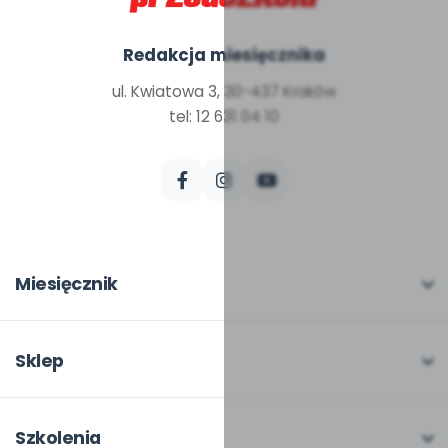
Redakcja miesięcznika
ul. Kwiatowa 3, 30-437 Kraków
tel: 12 631 04 10
Miesięcznik
O miesięczniku
W numerze
Sklep
Scenariusze i artykuły
Pełna oferta
Pomoce dydaktyczne
Moje zakupy
Szkolenia