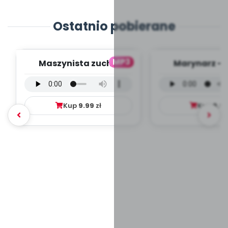
Ostatnio pobierane
MP3
Maszynista zuch -
Marynarz - 
wersja wokalna (PD,
wokalna (PD
mp3)
Kup
9.99
zł
Kup
9.9