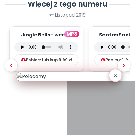
Więcej z tego numeru
Listopad 2019
MP3
Jingle Bells - wersja
Santas Sack -
instrumentalna (PD,
instrumental
mp3)
mp3)
Pobierz lub kup
9.99
zł
Pobierz lub k