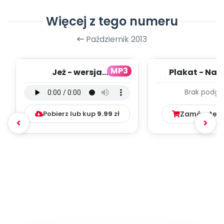
Więcej z tego numeru
Październik 2013
MP3
Jeż - wersja
Plakat - Na
instrumentalna (PD,
Święto Niepod
Brak podgl
mp3)
Pobierz lub kup
9.99
zł
Zamów ten