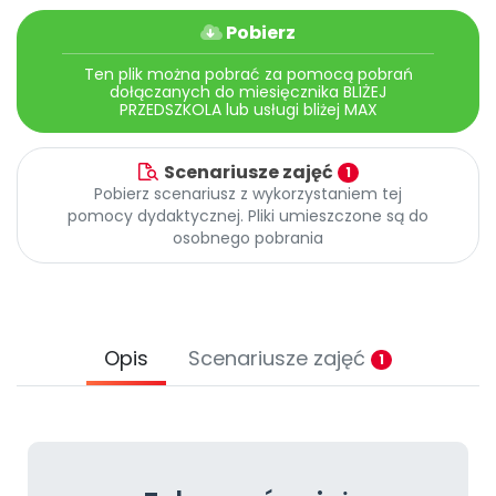
Archiwalne numery
Pobierz
Promocje
Pomoc
Ten plik można pobrać za pomocą pobrań
dołączanych do miesięcznika BLIŻEJ
PRZEDSZKOLA lub usługi bliżej MAX
Scenariusze zajęć
1
Pobierz scenariusz z wykorzystaniem tej
pomocy dydaktycznej. Pliki umieszczone są do
osobnego pobrania
Opis
Scenariusze zajęć
1