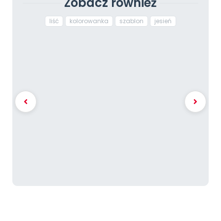
Zobacz również
liść
kolorowanka
szablon
jesień