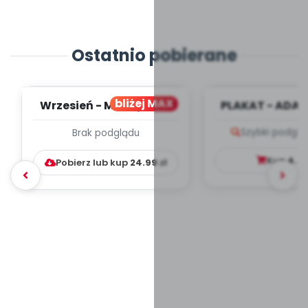
Ostatnio pobierane
bliżej MAX
Wrzesień - MIESIĘCZNY
PLAKAT - ADAP
PLAN PRACY
PORADNIK DLA 
Szybki podglą
Brak podglądu
WYCHOWAWCZO –
DYDAKTYC...
Kup
4.9
Pobierz lub kup
24.99
zł