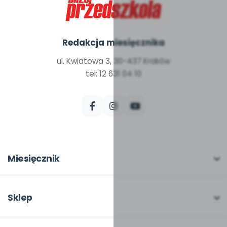
Redakcja miesięcznika
ul. Kwiatowa 3, 30-437 Kraków
tel: 12 631 04 10
Miesięcznik
O miesięczniku
W numerze
Sklep
Scenariusze i artykuły
Pełna oferta