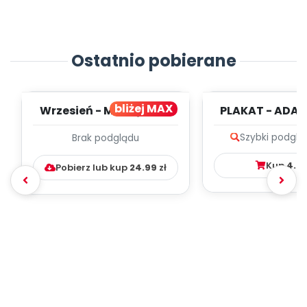
Ostatnio pobierane
bliżej MAX
Wrzesień - MIESIĘCZNY
PLAKAT - ADAP
PLAN PRACY
PORADNIK DLA 
Szybki podglą
Brak podglądu
WYCHOWAWCZO –
DYDAKTYC...
Kup
4.9
Pobierz lub kup
24.99
zł