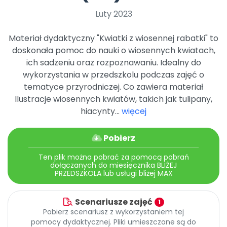
Promocje
Luty 2023
Pomoc
Materiał dydaktyczny "Kwiatki z wiosennej rabatki" to
doskonała pomoc do nauki o wiosennych kwiatach,
ich sadzeniu oraz rozpoznawaniu. Idealny do
wykorzystania w przedszkolu podczas zajęć o
tematyce przyrodniczej. Co zawiera materiał
Ilustracje wiosennych kwiatów, takich jak tulipany,
hiacynty...
więcej
Pobierz
Ten plik można pobrać za pomocą pobrań
dołączanych do miesięcznika BLIŻEJ
PRZEDSZKOLA lub usługi bliżej MAX
Scenariusze zajęć
1
Pobierz scenariusz z wykorzystaniem tej
pomocy dydaktycznej. Pliki umieszczone są do