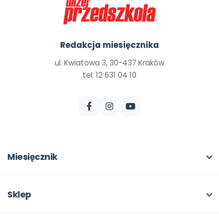
Redakcja miesięcznika
ul. Kwiatowa 3, 30-437 Kraków
tel: 12 631 04 10
Miesięcznik
O miesięczniku
W numerze
Sklep
Scenariusze i artykuły
Pełna oferta