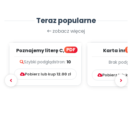
Teraz popularne
zobacz więcej
PDF
bl
Poznajemy literę C, cz. 1
Karta inno
(PD)
pedagogicz
Szybki podgląd
stron:
10
Brak podgl
Kumpelk
Pobierz lub kup
12.00
zł
Pobierz lub ku