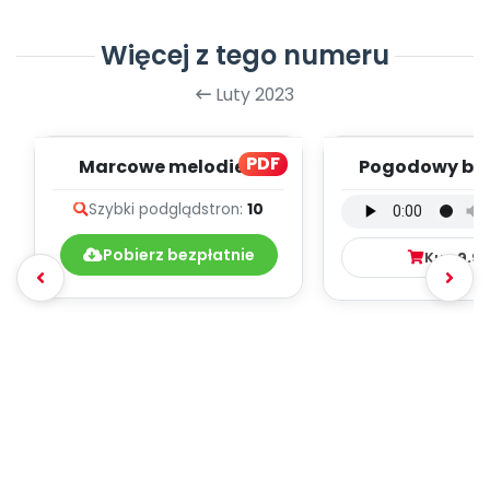
Więcej z tego numeru
Luty 2023
PDF
Marcowe melodie -
Pogodowy ba
teksty piosenek
wersja wokal
Szybki podgląd
stron:
10
mp3)
Pobierz bezpłatnie
Kup
9.9