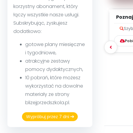
korzystny abonament, który
łączy wszystkie nasze usługi.
Poznaje
Subskrybując, zyskujesz
Szyb
dodatkowo:
Pob
gotowe plany miesięczne
i tygodniowe,
atrakcyjne zestawy
pomocy dydaktycznych,
10 pobrań, które możesz
wykorzystać na dowolne
materiały ze strony
blizejprzedszkola.pl.
Wypróbuj przez 7 dni