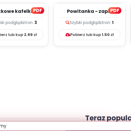
PDF
PDF
kowe kafelki do
Powitanka - zapis
darza - wrzesień
melodii i tekst
bki podgląd
stron:
3
Szybki podgląd
stron:
1
ierz lub kup
2.99
zł
Pobierz lub kup
1.50
zł
Teraz popul
zobacz więce