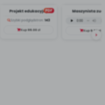
PDF
Projekt edukacyjny
Maszynista zuch
Dookoła Polski
wersja wokalna (
Szybki podgląd
stron:
143
mp3)
Kup
99.00
zł
Kup
9.99
zł