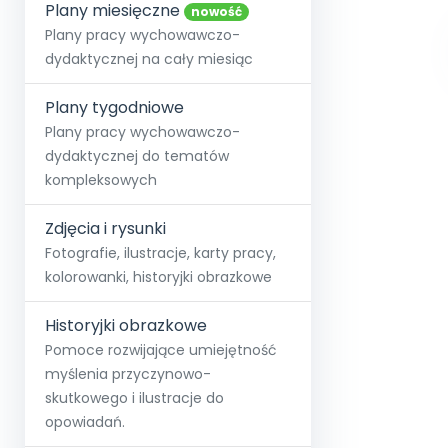
online lub stacjonarnie.
Plany miesięczne
Szko
Film
Wygr
nowość
Społeczność
Strona główna
Poznaj pakiet MAX
Wszystkie projekty
Skontaktuj się
Wit
Plany pracy wychowawczo-
O miesięczniku
O Akademii
+48 12 631 04 10
Zdro
dydaktycznej na cały miesiąc
Zam
Kio
kontakt@blizejprzedszkola.pl
Szko
E-wy
Doo
Plany tygodniowe
Pozn
Plany pracy wychowawczo-
dydaktycznej do tematów
Akredyt
Wydanie l
∞
Pakiet 
Dodaj wpis
Sen
kompleksowych
Akademia Edu
Pełen dostęp
Zob
Testuj przez 7 dni
Patr
Strefy, k
przedłużenie a
NP.5470.4.20
Zdjęcia i rysunki
Zam
Zob
Fotografie, ilustracje, karty pracy,
kolorowanki, historyjki obrazkowe
Historyjki obrazkowe
Pomoce rozwijające umiejętność
myślenia przyczynowo-
skutkowego i ilustracje do
opowiadań.