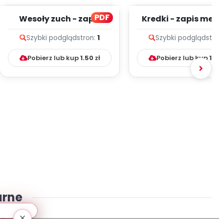
PDF
Wesoły zuch - zapis
Kredki - zapis melo
melodii i tekst
tekst
Szybki podgląd
stron:
1
Szybki podgląd
str
Pobierz lub kup
1.50
zł
Pobierz lub kup
1.5
arne
j