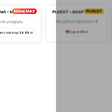
bliżej MAX
PLAKAT
ień - MIESIĘCZNY
PLAKAT - ADAPTACJA -
PLAN PRACY
PORADNIK DLA RODZICA
Szybki podgląd
stron:
1
Brak podglądu
HOWAWCZO –
YDAKTYC...
Kup
4.99
zł
erz lub kup
24.99
zł