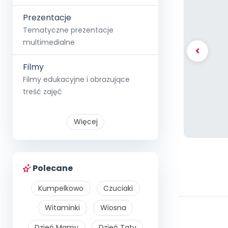
Prezentacje
Tematyczne prezentacje
multimedialne
Filmy
Filmy edukacyjne i obrazujące
treść zajęć
Więcej
Polecane
Kumpelkowo
Czuciaki
Witaminki
Wiosna
Dzień Mamy
Dzień Taty