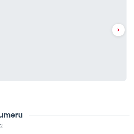
numeru
22