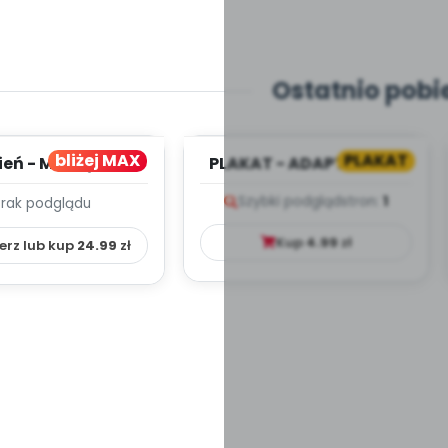
Ostatnio pobi
bliżej MAX
PLAKAT
ień - MIESIĘCZNY
PLAKAT - ADAPTACJA -
PLAN PRACY
PORADNIK DLA RODZICA
Szybki podgląd
stron:
1
Brak podglądu
HOWAWCZO –
YDAKTYC...
Kup
4.99
zł
erz lub kup
24.99
zł