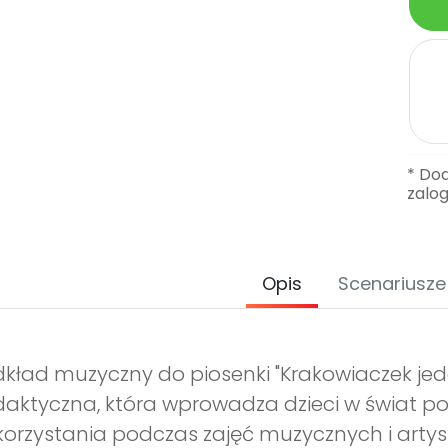
* Do
zalo
Opis
Scenariusze
kład muzyczny do piosenki "Krakowiaczek je
aktyczna, która wprowadza dzieci w świat polsk
orzystania podczas zajęć muzycznych i artys