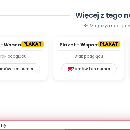
Więcej z tego 
Magazyn specjaln
PLAKAT
PLAKAT
 - Wspomnienia z
Plakat - Wspomnienia z
kacji (cz. 2)
wakacji (cz. 1)
Brak podglądu
Brak podglądu
amów ten numer
Zamów ten numer