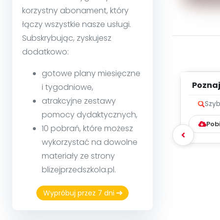
korzystny abonament, który
łączy wszystkie nasze usługi.
Subskrybując, zyskujesz
dodatkowo:
gotowe plany miesięczne
Poznaje
i tygodniowe,
atrakcyjne zestawy
Szyb
pomocy dydaktycznych,
Pob
10 pobrań, które możesz
wykorzystać na dowolne
materiały ze strony
blizejprzedszkola.pl.
Wypróbuj przez 7 dni