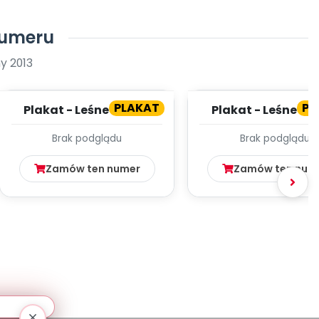
numeru
y 2013
PLAKAT
PL
Plakat - Leśne owoce
Plakat - Leśne o
(cz. 2)
(cz. 1)
Brak podglądu
Brak podglądu
Zamów ten numer
Zamów ten num