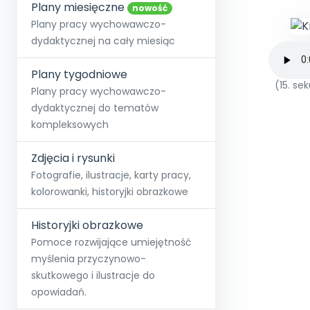
online lub stacjonarnie.
Plany miesięczne
Szko
Film
Wygr
nowość
Społeczność
Strona główna
Poznaj pakiet MAX
Wszystkie projekty
Skontaktuj się
Wit
Plany pracy wychowawczo-
O miesięczniku
O Akademii
+48 12 631 04 10
Zdro
dydaktycznej na cały miesiąc
Zam
Kio
kontakt@blizejprzedszkola.pl
Szko
E-wy
Doo
Plany tygodniowe
Pozn
(15. s
Plany pracy wychowawczo-
dydaktycznej do tematów
Akredyt
Wydanie l
∞
Pakiet 
Dodaj wpis
Sen
kompleksowych
Akademia Edu
Pełen dostęp
Zob
Testuj przez 7 dni
Patr
Strefy, k
przedłużenie a
NP.5470.4.20
Zdjęcia i rysunki
Zam
Zob
Fotografie, ilustracje, karty pracy,
kolorowanki, historyjki obrazkowe
Historyjki obrazkowe
Pomoce rozwijające umiejętność
myślenia przyczynowo-
skutkowego i ilustracje do
opowiadań.