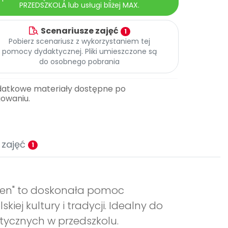
PRZEDSZKOLA lub usługi bliżej MAX.
Scenariusze zajęć
1
Pobierz scenariusz z wykorzystaniem tej
pomocy dydaktycznej. Pliki umieszczone są
do osobnego pobrania
datkowe materiały dostępne po
gowaniu.
 zajęć
1
den" to doskonała pomoc
iej kultury i tradycji. Idealny do
tycznych w przedszkolu.