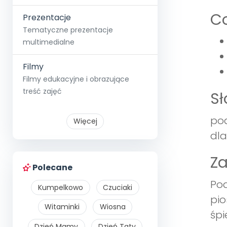
Co
Prezentacje
Tematyczne prezentacje
multimedialne
Filmy
Filmy edukacyjne i obrazujące
treść zajęć
S
pod
Więcej
dla
Z
Polecane
Pod
Kumpelkowo
Czuciaki
pio
Witaminki
Wiosna
śpi
Dzień Mamy
Dzień Taty