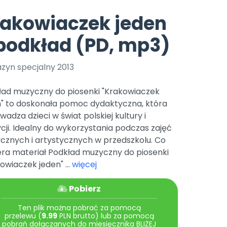
e
y
Gotowa w mniej niż 10 min • 14 dni bez opłat
Zobacz nas na Instagramie
Bliżej Pieska
rakowiaczek jeden
Pomoc zwierzętom
TikTok
podkład (PD, mp3)
Nowości
Zobacz nas na TikToku
wej
Książka (dla) Przedszkolaka
Zapowiedzi
Promowanie czytelnictwa
zyn specjalny 2013
YouTube
zkoli
Polecamy
Filmy edukacyjne
ład muzyczny do piosenki "Krakowiaczek
osk Online.
5 czerwca 2024 r. uzyskała
Promocje
n" to doskonała pomoc dydaktyczna, która
19 r. Nr decyzji:
adza dzieci w świat polskiej kultury i
Archiwalne numery
cji. Idealny do wykorzystania podczas zajęć
cznych i artystycznych w przedszkolu. Co
Pomoc
era materiał Podkład muzyczny do piosenki
owiaczek jeden" ...
więcej
Pobierz
Ten plik można pobrać za pomocą
przelewu (
9.99
PLN brutto) lub za pomocą
pobrań dołączanych do miesięcznika BLIŻEJ