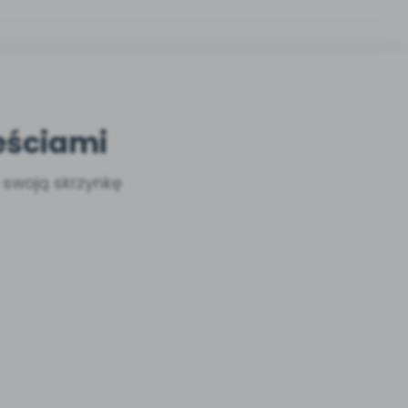
eściami
a swoją skrzynkę