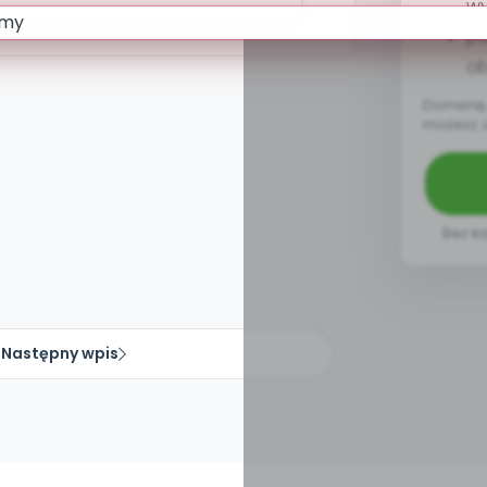
w
pa
ob
Domenę, 
możesz 
Bez ka
Następny wpis