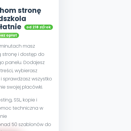
hom stronę
dszkola
łatnie
od 218 zł/rok
bez opłat
u minutach masz
 stronę i dostęp do
go panelu. Dodajesz
treści, wybierasz
 i sprawdzasz wszystko
nie swojej placówki.
sting, SSL, kopie i
moc techniczna w
nie
nad 50 szablonów do