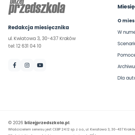
Miesię
O mies
Redakcja miesięcznika
W nume
ul. Kwiatowa 3, 30-437 Kraków
Scenari
tel: 12 631 04 10
Pomoce
Archiw
Dla aut
© 2026
blizejprzedszkola.pl
.
Właścicielem serwisu jest CEBP 24.12 sp. z o.o., ul. Kwiatowa 3, 30-437 Krakó
1