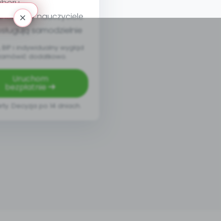
yboru
nel, który nauczyciele
sługują samodzielnie
BIP i indywidualny wygląd
zamówić dodatkowo.
Uruchom
bezpłatnie
rty. Decyzja po 14 dniach.