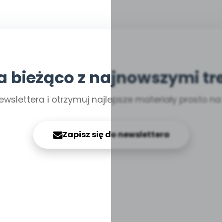
a bieżąco z najnowszymi tr
ewslettera i otrzymuj najlepsze materiały prosto n
Zapisz się do newslettera