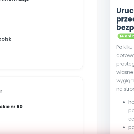
Uruc
prze
bezp
14 dni 
olski
Po kilk
gotową
proste
własne 
wygląd
na stro
r
ho
skie nr 50
po
ce
po