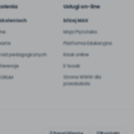
kolenia
Usługi on-line
zkoleniach
bliżej MAX
ine
Moja Płytoteka
arte
Platforma Edukacyjna
 rad pedagogicznych
Kiosk online
ferencje
E-booki
Strona WWW dla
 FORUM
przedszkola
Panel klienta
Kontakt