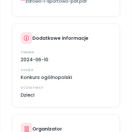
zdrowo-i-sportowo-pdf.pdf
Archiwalne numery
Promocje
Pomoc
Dodatkowe informacje
TERMIN
2024-06-10
ZASIĘG
Konkurs ogólnopolski
UCZESTNICY
Dzieci
Organizator