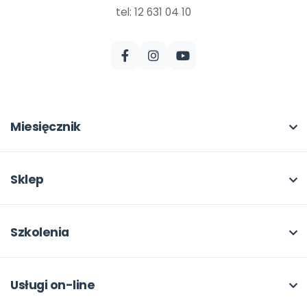
tel: 12 631 04 10
Miesięcznik
O miesięczniku
W numerze
Sklep
Scenariusze i artykuły
Pełna oferta
Pomoce dydaktyczne
Moje zakupy
Szkolenia
Archiwum
Dla autorów
O szkoleniach
Dla autorów
Odbiory i kontakt
Online
Usługi on-line