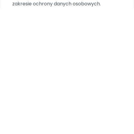
zakresie ochrony danych osobowych.
Data i podpis rodzica/opiekuna prawnego
Dodatkowe informacje
TERMIN
2024-05-17
ZASIĘG
Konkurs ogólnopolski
UCZESTNICY
Dzieci
Organizator