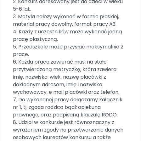
2. Konkurs adresowany jest do dzieci w wieku
Promocje
5-6 lat.
Pomoc
3. Motyla należy wykonać w formie płaskiej,
materiał pracy dowolny, format pracy A3.
4. Każdy z uczestników może wykonać jedną
pracę plastyczną.
5. Przedszkole może przysłać maksymalnie 2
prace.
6. Każda praca zawierać musi na stałe
przytwierdzoną metryczkę, która zawiera:
imię, nazwisko, wiek, nazwę placówki z
dokładnym adresem, imię i nazwisko
wychowawcy, e mail placówki oraz telefon.
7. Do wykonanej pracy dołączamy Załącznik
nr 1, tj. zgoda rodzica bądź opiekuna
prawnego, oraz podpisaną klauzulę RODO.
8. Udział w konkursie jest równoznaczny z
wyrażeniem zgody na przetwarzanie danych
osobowych laureatów konkursu a także