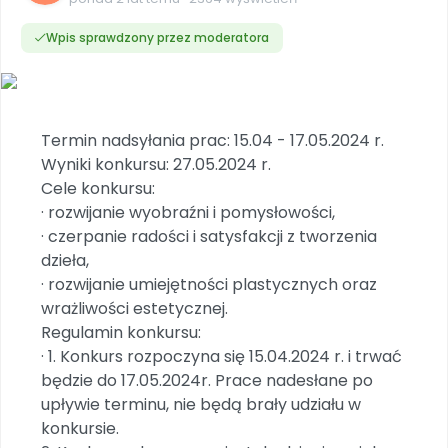
Dookoła Polski
INNE
SOCIAL MEDIA
Scenariusze i artykuły
Miesięczniki
Poznajemy regiony
Konferencje
Materiały z miesięcznika
Aktualne oraz archiwalne numery
Wpis sprawdzony przez moderatora
Ebooki
Facebook
Spotkania na dużą skalę
Sensosmyki
Nasze interaktywne ebooki
Aktualności
Pomoce dydaktyczne
Ebooki
Patronat BLIŻEJ PRZEDSZKOLA
Pakiet szkoleń
Multimedia i pliki
Materiały w formie cyfrowej
Strona WWW dla przedszkola
Instagram
Kompleksowe programy szkoleniowe
Literkowo
Gotowa w mniej niż 10 min • 14 dni bez opłat
Zobacz nas na Instagramie
Termin nadsyłania prac: 15.04 - 17.05.2024 r.
Plany tygodniowe
Wszystko dla przedszkoli
Nauka liter i głosek
Praca wychowawcza
Zamówienia hurtowe
Wyniki konkursu: 27.05.2024 r.
POLECAMY
TikTok
∞
Pakiet bliżej MAX
Sprintem do maratonu
Cele konkursu:
Zobacz nas na TikToku
Bliżejprzedszkolne zestawy
Akademia Muzyki i Ruchu
Ruch i motywacja
· rozwijanie wyobraźni i pomysłowości,
NA SKRÓTY
Zestawy do pobrania
Szkolenia muzyczne
YouTube
· czerpanie radości i satysfakcji z tworzenia
Bliżej Pieska
Letnia wyprzedaż
Filmy edukacyjne
dzieła,
Pomoc zwierzętom
Promocje w sklepie
POLECAMY
· rozwijanie umiejętności plastycznych oraz
wrażliwości estetycznej.
Książka (dla) Przedszkolaka
Wybierz prezent
Nowości
Promowanie czytelnictwa
Przy zamówieniu prenumeraty
Regulamin konkursu:
· 1. Konkurs rozpoczyna się 15.04.2024 r. i trwać
Zapowiedzi
Zaplanuj rok przedszkolny
będzie do 17.05.2024r. Prace nadesłane po
Materiały na nowy rok
upływie terminu, nie będą brały udziału w
Polecamy
konkursie.
Archiwalne numery