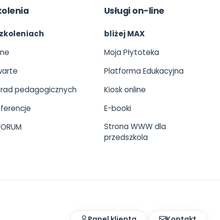
kolenia
Usługi on-line
zkoleniach
bliżej MAX
ine
Moja Płytoteka
arte
Platforma Edukacyjna
 rad pedagogicznych
Kiosk online
ferencje
E-booki
Strona WWW dla
 FORUM
przedszkola
Panel klienta
Kontakt