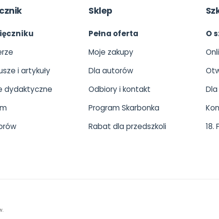
cznik
Sklep
Sz
ięczniku
Pełna oferta
O s
rze
Moje zakupy
Onl
usze i artykuły
Dla autorów
Otw
 dydaktyczne
Odbiory i kontakt
Dla
um
Program Skarbonka
Kon
orów
Rabat dla przedszkoli
18.
w.