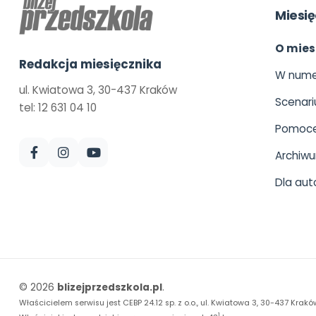
Miesię
O mies
Redakcja miesięcznika
W nume
ul. Kwiatowa 3, 30-437 Kraków
Scenari
tel: 12 631 04 10
Pomoce
Archiw
Dla aut
© 2026
blizejprzedszkola.pl
.
Właścicielem serwisu jest CEBP 24.12 sp. z o.o., ul. Kwiatowa 3, 30-437 Krakó
1