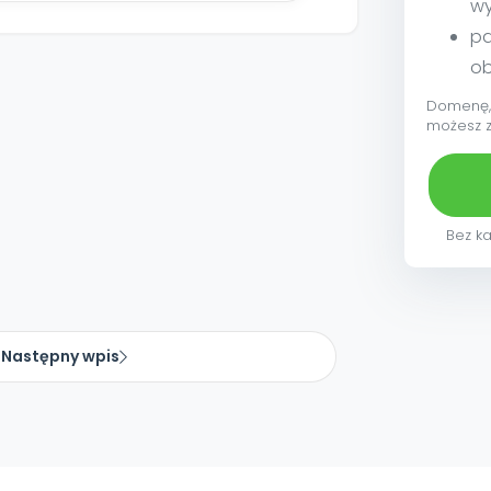
w
pa
ob
Domenę, 
możesz 
Bez ka
Następny wpis