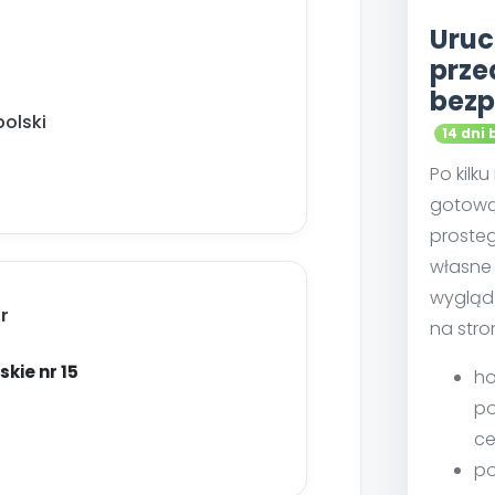
Uruc
prze
bezp
olski
14 dni 
Po kilk
gotową
proste
własne 
wygląd
r
na stro
skie nr 15
ho
po
ce
po