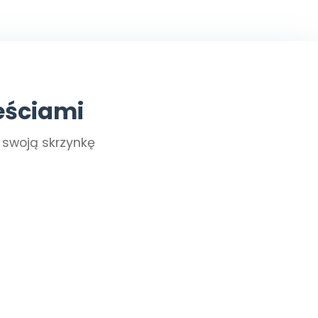
eściami
a swoją skrzynkę