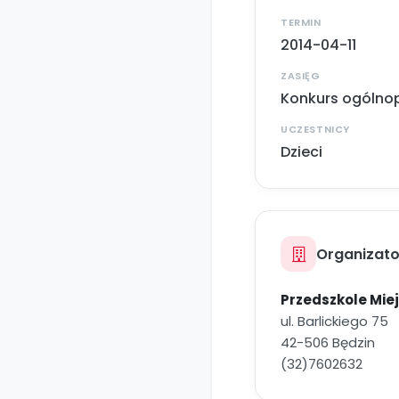
TERMIN
2014-04-11
ZASIĘG
Konkurs ogólnop
UCZESTNICY
Dzieci
Organizato
Przedszkole Miej
ul. Barlickiego 75
42-506 Będzin
(32)7602632