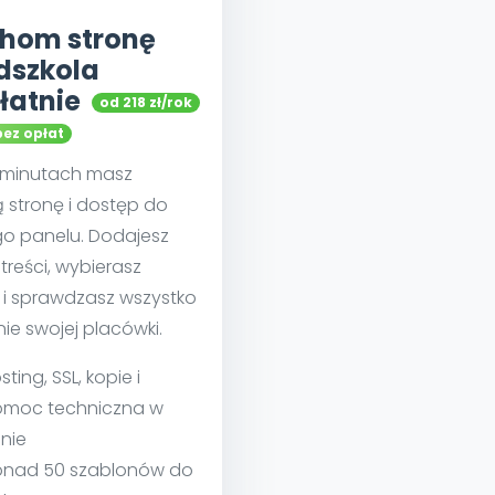
hom stronę
dszkola
łatnie
od 218 zł/rok
bez opłat
u minutach masz
 stronę i dostęp do
go panelu. Dodajesz
treści, wybierasz
 i sprawdzasz wszystko
nie swojej placówki.
sting, SSL, kopie i
moc techniczna w
nie
nad 50 szablonów do