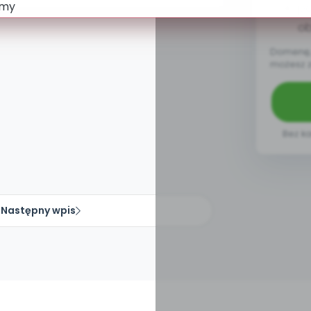
pa
ob
Domenę, 
możesz 
Bez ka
Następny wpis