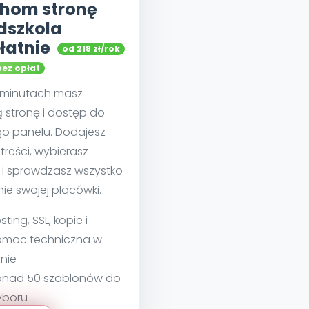
hom stronę
dszkola
łatnie
od 218 zł/rok
bez opłat
u minutach masz
 stronę i dostęp do
go panelu. Dodajesz
treści, wybierasz
 i sprawdzasz wszystko
nie swojej placówki.
sting, SSL, kopie i
moc techniczna w
nie
nad 50 szablonów do
yboru