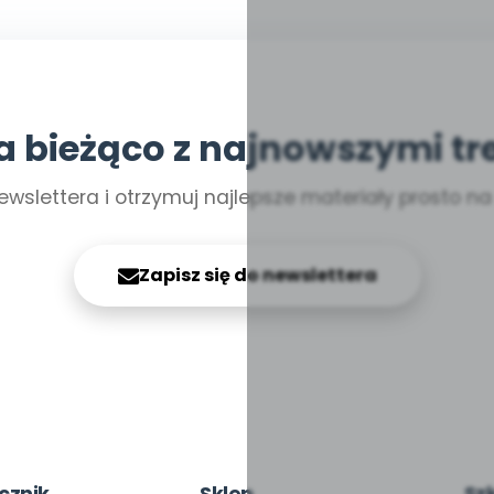
a bieżąco z najnowszymi tr
ewslettera i otrzymuj najlepsze materiały prosto n
Zapisz się do newslettera