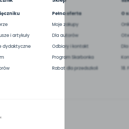
cznik
Sklep
Sz
ięczniku
Pełna oferta
O s
rze
Moje zakupy
Onl
usze i artykuły
Dla autorów
Otw
 dydaktyczne
Odbiory i kontakt
Dla
um
Program Skarbonka
Kon
orów
Rabat dla przedszkoli
18.
w.