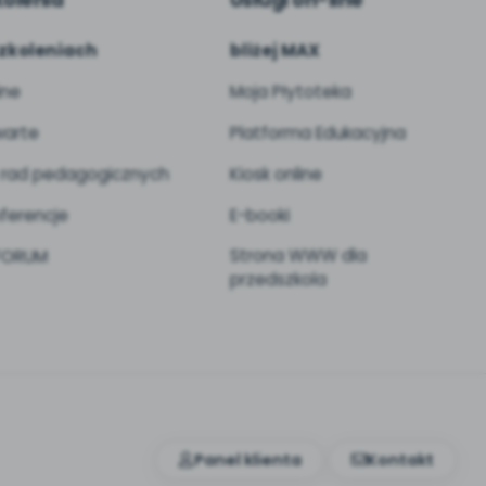
kolenia
Usługi on-line
zkoleniach
bliżej MAX
ine
Moja Płytoteka
arte
Platforma Edukacyjna
 rad pedagogicznych
Kiosk online
ferencje
E-booki
Strona WWW dla
 FORUM
przedszkola
Panel klienta
Kontakt