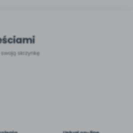
eściami
a swoją skrzynkę