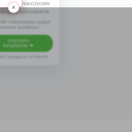
nel, który nauczyciele
sługują samodzielnie
BIP i indywidualny wygląd
zamówić dodatkowo.
Uruchom
bezpłatnie
rty. Decyzja po 14 dniach.