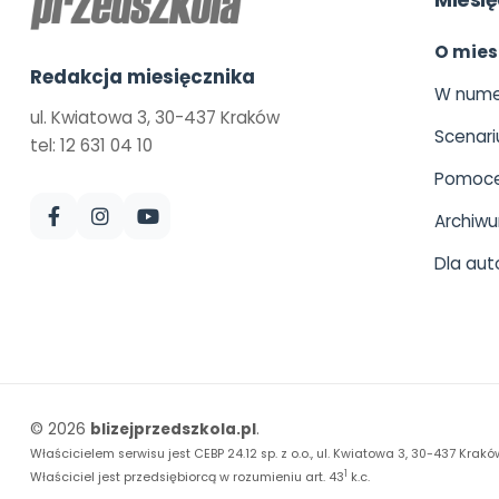
Miesię
O mies
Redakcja miesięcznika
W nume
ul. Kwiatowa 3, 30-437 Kraków
Scenari
tel: 12 631 04 10
Pomoce
Archiw
Dla aut
© 2026
blizejprzedszkola.pl
.
Właścicielem serwisu jest CEBP 24.12 sp. z o.o., ul. Kwiatowa 3, 30-437 Krakó
1
Właściciel jest przedsiębiorcą w rozumieniu art. 43
k.c.