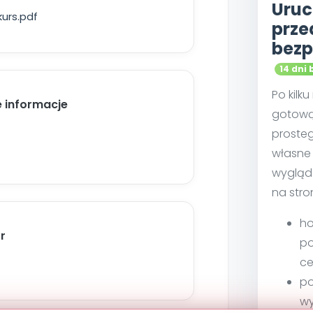
Uruc
urs.pdf
prze
bezp
14 dni 
Po kilk
 informacje
gotową
proste
własne 
wygląd
na stro
ho
r
po
ce
po
w