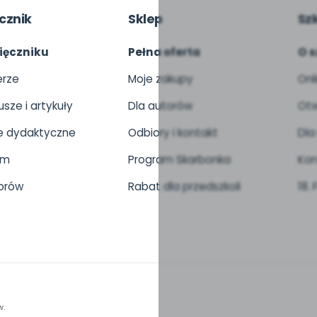
cznik
Sklep
Sz
ięczniku
Pełna oferta
O s
rze
Moje zakupy
Onl
usze i artykuły
Dla autorów
Otw
 dydaktyczne
Odbiory i kontakt
Dla
um
Program Skarbonka
Kon
orów
Rabat dla przedszkoli
18.
w.