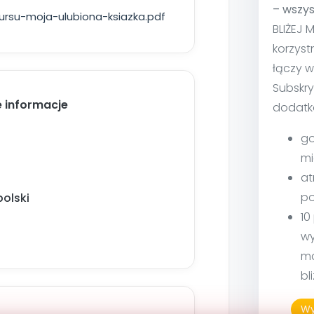
– wszys
ursu-moja-ulubiona-ksiazka.pdf
BLIŻEJ 
korzyst
łączy w
Subskry
 informacje
dodatk
go
mi
at
po
olski
10
wy
ma
bl
Wy