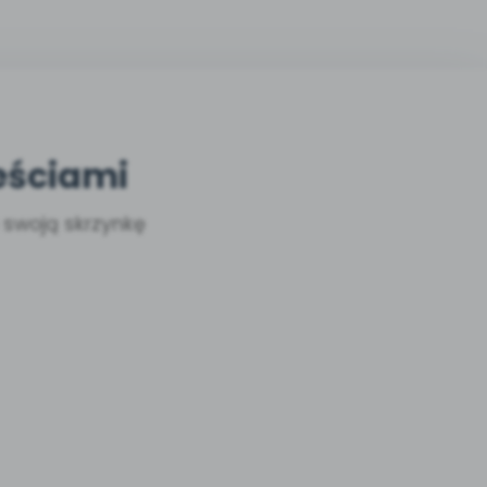
eściami
a swoją skrzynkę