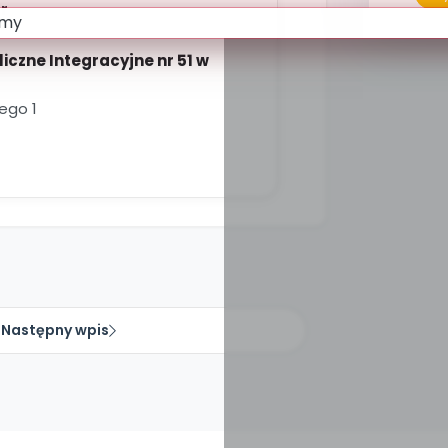
r
iczne Integracyjne nr 51 w
ego 1
Następny wpis