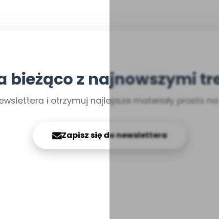
a bieżąco z najnowszymi tr
ewslettera i otrzymuj najlepsze materiały prosto n
Zapisz się do newslettera