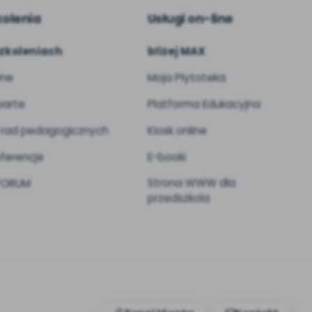
kolenia
Usługi on-line
zkoleniach
bliżej MAX
ine
Moja Płytoteka
arte
Platforma Edukacyjna
 rad pedagogicznych
Kiosk online
ferencje
E-booki
Strona WWW dla
 FORUM
przedszkola