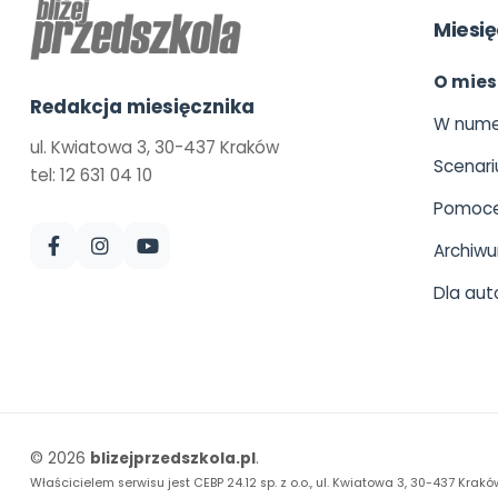
Miesię
O mies
Redakcja miesięcznika
W nume
ul. Kwiatowa 3, 30-437 Kraków
Scenari
tel: 12 631 04 10
Pomoce
Archiw
Dla aut
© 2026
blizejprzedszkola.pl
.
Właścicielem serwisu jest CEBP 24.12 sp. z o.o., ul. Kwiatowa 3, 30-437 Krakó