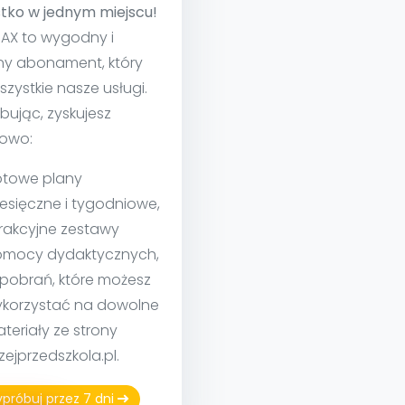
tko w jednym miejscu!
MAX to wygodny i
ny abonament, który
szystkie nasze usługi.
bując, zyskujesz
owo:
towe plany
esięczne i tygodniowe,
rakcyjne zestawy
mocy dydaktycznych,
 pobrań, które możesz
korzystać na dowolne
teriały ze strony
izejprzedszkola.pl.
próbuj przez 7 dni