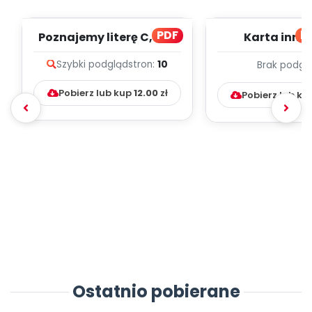
PDF
bl
Poznajemy literę C, cz. 1
Karta inno
(PD)
pedagogicz
Szybki podgląd
stron:
10
Brak podgl
Kumpelk
Pobierz lub kup
12.00
zł
Pobierz lub ku
Ostatnio pobierane