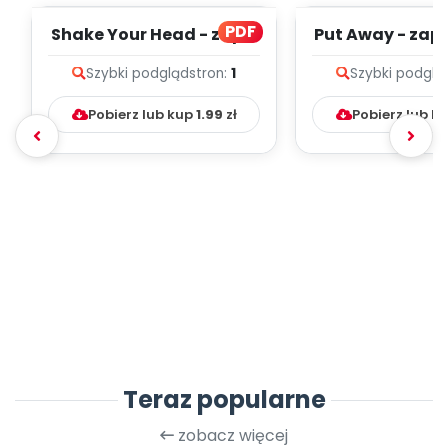
PDF
Shake Your Head - zapis
Put Away - zapi
melodii i tekst
i tekst
Szybki podgląd
stron:
1
Szybki podglą
Pobierz lub kup
1.99
zł
Pobierz lub k
Teraz popularne
zobacz więcej