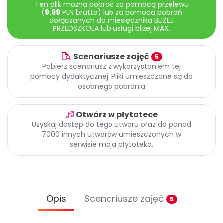
Ten plik można pobrać za pomocą przelewu
Promocje
(
9.99
PLN brutto) lub za pomocą pobrań
Pomoc
dołączanych do miesięcznika BLIŻEJ
PRZEDSZKOLA lub usługi bliżej MAX.
Scenariusze zajęć
5
Pobierz scenariusz z wykorzystaniem tej
pomocy dydaktycznej. Pliki umieszczone są do
osobnego pobrania
Otwórz w płytotece
Uzyskaj dostęp do tego utworu oraz do ponad
7000 innych utworów umieszczonych w
serwisie moja płytoteka.
Opis
Scenariusze zajęć
5