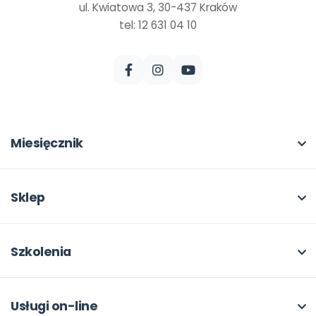
ul. Kwiatowa 3, 30-437 Kraków
tel: 12 631 04 10
Miesięcznik
O miesięczniku
W numerze
Sklep
Scenariusze i artykuły
Pełna oferta
Pomoce dydaktyczne
Moje zakupy
Szkolenia
Archiwum
Dla autorów
O szkoleniach
Dla autorów
Odbiory i kontakt
Online
Usługi on-line