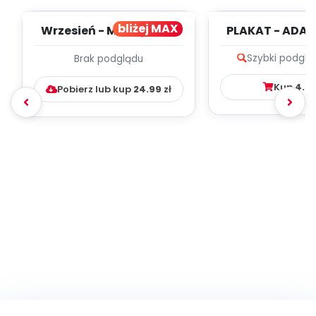
bliżej MAX
Wrzesień - MIESIĘCZNY
PLAKAT - ADAP
PLAN PRACY
PORADNIK DLA 
Szybki podglą
Brak podglądu
WYCHOWAWCZO –
DYDAKTYC...
Kup
4.9
Pobierz lub kup
24.99
zł