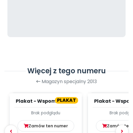
Więcej z tego numeru
Magazyn specjalny 2013
PLAKAT
Plakat - Wspomnienia z
Plakat - Wspom
wakacji (cz. 2)
wakacji (cz
Brak podglądu
Brak podgl
Zamów ten numer
Zamów ten