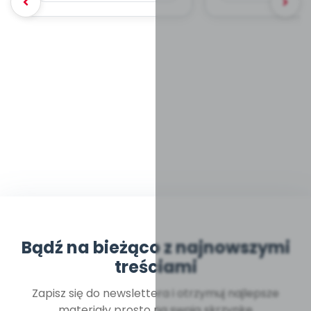
Bądź na bieżąco z najnowszymi
treściami
Zapisz się do newslettera i otrzymuj najlepsze
materiały prosto na swoją skrzynkę