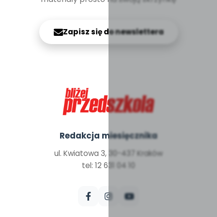
Zapisz się do newslettera
Redakcja miesięcznika
ul. Kwiatowa 3, 30-437 Kraków
tel: 12 631 04 10