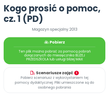
Archiwalne numery
Kogo prosić o pomoc,
Promocje
Pomoc
cz. 1 (PD)
Magazyn specjalny 2013
Pobierz
Ten plik można pobrać za pomocą pobrań
dołączanych do miesięcznika BLIŻEJ
PRZEDSZKOLA lub usługi bliżej MAX
Scenariusze zajęć
1
Pobierz scenariusz z wykorzystaniem tej
pomocy dydaktycznej. Pliki umieszczone są do
osobnego pobrania