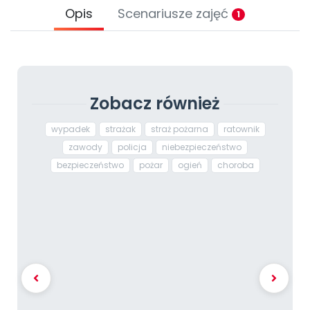
Opis
Scenariusze zajęć
1
Zobacz również
wypadek
strażak
straż pożarna
ratownik
zawody
policja
niebezpieczeństwo
bezpieczeństwo
pożar
ogień
choroba