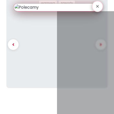
warzywa
zawody