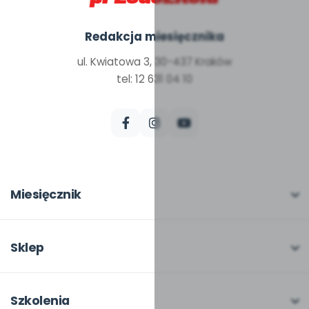
Redakcja miesięcznika
ul. Kwiatowa 3, 30-437 Kraków
tel: 12 631 04 10
Miesięcznik
O miesięczniku
W numerze
Sklep
Scenariusze i artykuły
Pełna oferta
Pomoce dydaktyczne
Moje zakupy
Szkolenia