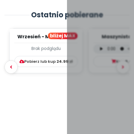
Ostatnio pobierane
bliżej MAX
Wrzesień - MIESIĘCZNY
Maszynista 
PLAN PRACY
wersja wokal
Brak podglądu
WYCHOWAWCZO –
mp3)
DYDAKTYC...
Pobierz lub kup
24.99
zł
Kup
9.9