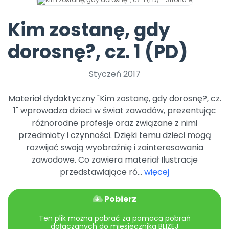
Archiwalne numery
Promocje
Kim zostanę, gdy
Pomoc
dorosnę?, cz. 1 (PD)
Styczeń 2017
Materiał dydaktyczny "Kim zostanę, gdy dorosnę?, cz.
1" wprowadza dzieci w świat zawodów, prezentując
różnorodne profesje oraz związane z nimi
przedmioty i czynności. Dzięki temu dzieci mogą
rozwijać swoją wyobraźnię i zainteresowania
zawodowe. Co zawiera materiał Ilustracje
przedstawiające ró...
więcej
Pobierz
Ten plik można pobrać za pomocą pobrań
dołączanych do miesięcznika BLIŻEJ