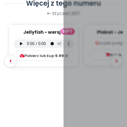
Więcej z tego numeru
Styczeń 2017
MP3
Jellyfish - wersja
Plakat - Jellyfishs
instrumentalna (PD,
friends - Gra 
Szybki podglą
mp3)
Kup
4.9
Pobierz lub kup
9.99
zł