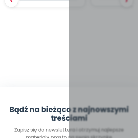
Bądź na bieżąco z najnowszymi
treściami
Zapisz się do newslettera i otrzymuj najlepsze
materiały prosto na swoją skrzynkę