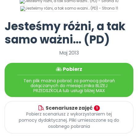
Promocje
Pomoc
Jesteśmy różni, a tak
samo ważni… (PD)
Maj 2013
Pobierz
Ten plik można pobrać za pomocą pobrań
dołączanych do miesięcznika BLIŻEJ
PRZEDSZKOLA lub usługi bliżej MAX
Scenariusze zajęć
1
Pobierz scenariusz z wykorzystaniem tej
pomocy dydaktycznej. Pliki umieszczone są do
osobnego pobrania