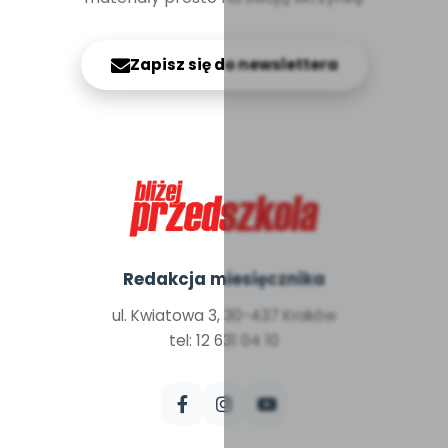
Zapisz się do newslettera
Redakcja miesięcznika
ul. Kwiatowa 3, 30-437 Kraków
tel: 12 631 04 10