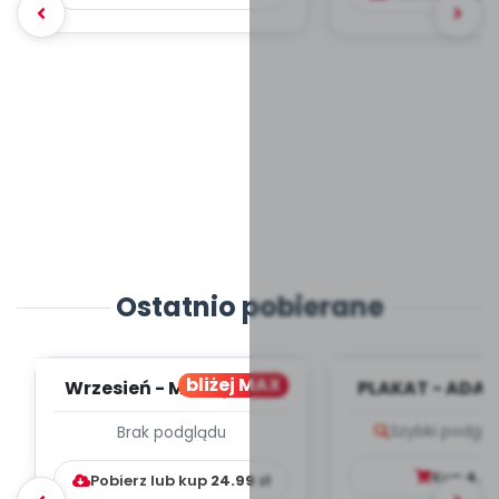
Ostatnio pobierane
bliżej MAX
Wrzesień - MIESIĘCZNY
PLAKAT - ADAP
PLAN PRACY
PORADNIK DLA 
Szybki podglą
Brak podglądu
WYCHOWAWCZO –
DYDAKTYC...
Kup
4.9
Pobierz lub kup
24.99
zł