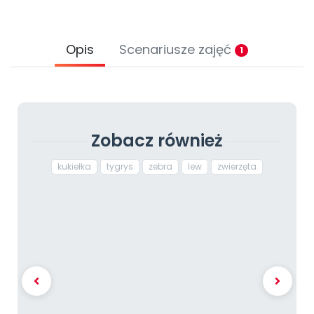
Opis
Scenariusze zajęć
1
Zobacz również
kukiełka
tygrys
zebra
lew
zwierzęta