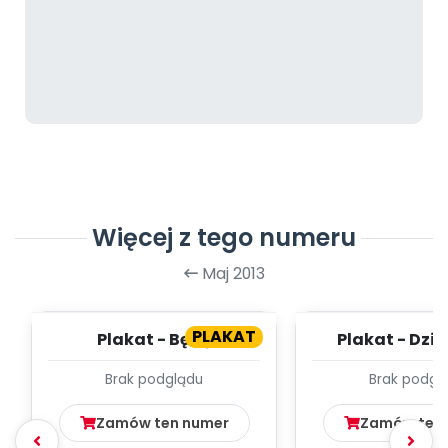
Więcej z tego numeru
Maj 2013
PLAKAT
Plakat - Będę
Plakat - Dzi
przedszkolakiem
Brak podglądu
Brak podgl
Zamów ten numer
Zamów ten