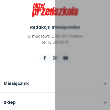
Redakcja miesięcznika
ul. Kwiatowa 3, 30-437 Kraków
tel: 12 631 04 10
Miesięcznik
O miesięczniku
W numerze
Sklep