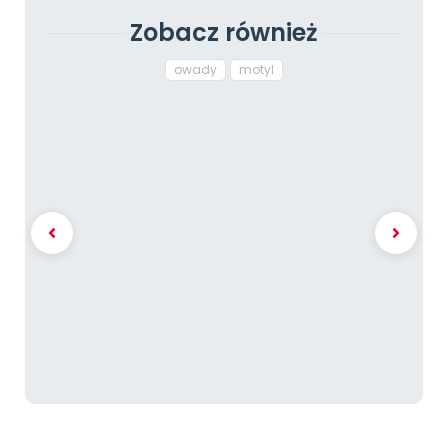
Zobacz również
owady
motyl