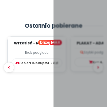
Ostatnio pobierane
bliżej MAX
Wrzesień - MIESIĘCZNY
PLAKAT - ADAP
PLAN PRACY
PORADNIK DLA 
Szybki podglą
Brak podglądu
WYCHOWAWCZO –
DYDAKTYC...
Kup
4.9
Pobierz lub kup
24.99
zł