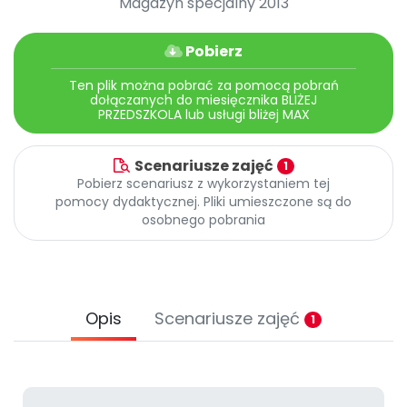
Magazyn specjalny 2013
Promocje
Pomoc
Pobierz
Ten plik można pobrać za pomocą pobrań
dołączanych do miesięcznika BLIŻEJ
PRZEDSZKOLA lub usługi bliżej MAX
Scenariusze zajęć
1
Pobierz scenariusz z wykorzystaniem tej
pomocy dydaktycznej. Pliki umieszczone są do
osobnego pobrania
Opis
Scenariusze zajęć
1