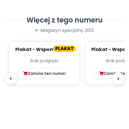
Więcej z tego numeru
Magazyn specjalny 2013
PLAKAT
Plakat - Wspomnienia z
Plakat - Wspom
wakacji (cz. 2)
wakacji (cz
Brak podglądu
Brak podgl
Zamów ten numer
Zamów ten