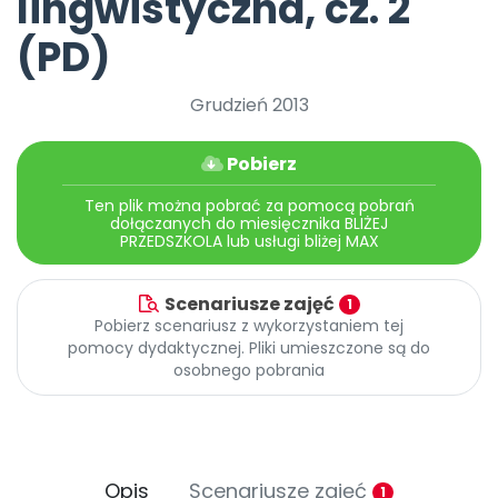
lingwistyczna, cz. 2
Promocje
Pomoc
(PD)
Grudzień 2013
Pobierz
Ten plik można pobrać za pomocą pobrań
dołączanych do miesięcznika BLIŻEJ
PRZEDSZKOLA lub usługi bliżej MAX
Scenariusze zajęć
1
Pobierz scenariusz z wykorzystaniem tej
pomocy dydaktycznej. Pliki umieszczone są do
osobnego pobrania
Opis
Scenariusze zajęć
1