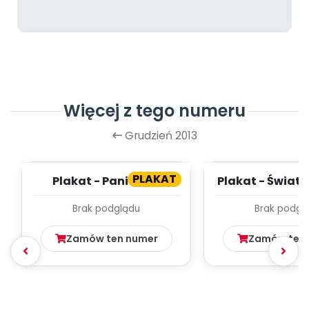
Więcej z tego numeru
Grudzień 2013
PLAKAT
Plakat - Pani Zima
Plakat - Świat
Kota
Brak podglądu
Brak podgl
Zamów ten numer
Zamów ten