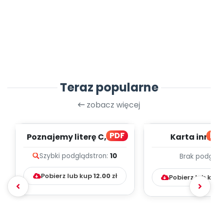
Teraz popularne
zobacz więcej
PDF
bl
Poznajemy literę C, cz. 1
Karta inno
(PD)
pedagogicz
Szybki podgląd
stron:
10
Brak podgl
Kumpelk
Pobierz lub kup
12.00
zł
Pobierz lub ku