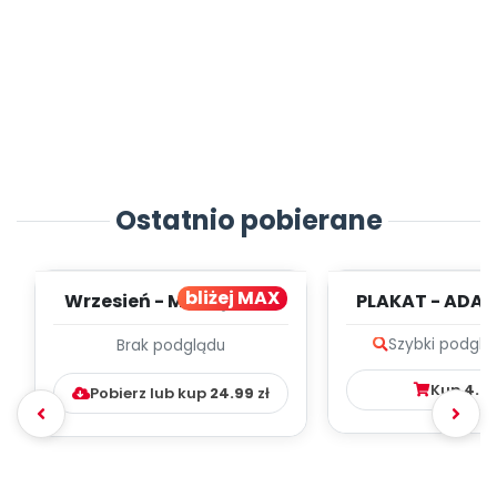
Ostatnio pobierane
bliżej MAX
Wrzesień - MIESIĘCZNY
PLAKAT - ADAP
PLAN PRACY
PORADNIK DLA 
Szybki podglą
Brak podglądu
WYCHOWAWCZO –
DYDAKTYC...
Kup
4.9
Pobierz lub kup
24.99
zł