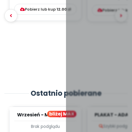
Pobierz lub kup
12.00
zł
Pobierz lub ku
Ostatnio pobierane
bliżej MAX
Wrzesień - MIESIĘCZNY
PLAKAT - ADAP
PLAN PRACY
PORADNIK DLA 
Szybki podglą
Brak podglądu
WYCHOWAWCZO –