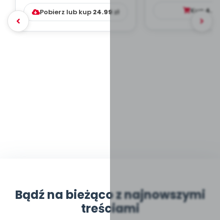
DYDAKTYC...
Kup
4.9
Pobierz lub kup
24.99
zł
Bądź na bieżąco z najnowszymi
treściami