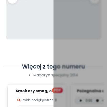
Więcej z tego numeru
Magazyn specjalny 2014
PDF
Smok czy smog, cz. 2
Pożegnalna ch
(PD)
wersja instru
Szybki podgląd
stron:
1
(PD, mp