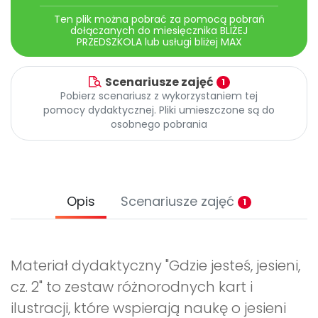
Ten plik można pobrać za pomocą pobrań
dołączanych do miesięcznika BLIŻEJ
PRZEDSZKOLA lub usługi bliżej MAX
Scenariusze zajęć
1
Pobierz scenariusz z wykorzystaniem tej
pomocy dydaktycznej. Pliki umieszczone są do
osobnego pobrania
Opis
Scenariusze zajęć
1
Materiał dydaktyczny "Gdzie jesteś, jesieni,
cz. 2" to zestaw różnorodnych kart i
ilustracji, które wspierają naukę o jesieni