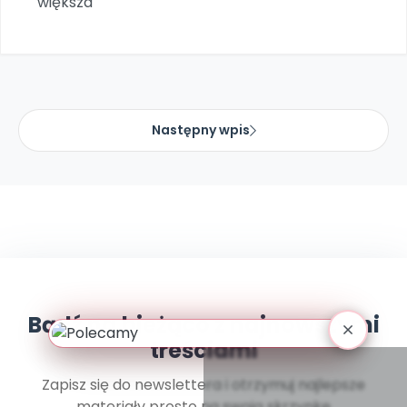
większa
Archiwalne numery
Promocje
Pomoc
Następny wpis
Bądź na bieżąco z najnowszymi
treściami
Zapisz się do newslettera i otrzymuj najlepsze
materiały prosto na swoją skrzynkę