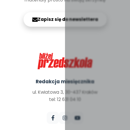
Zapisz się do newslettera
Redakcja miesięcznika
ul. Kwiatowa 3, 30-437 Kraków
tel: 12 631 04 10