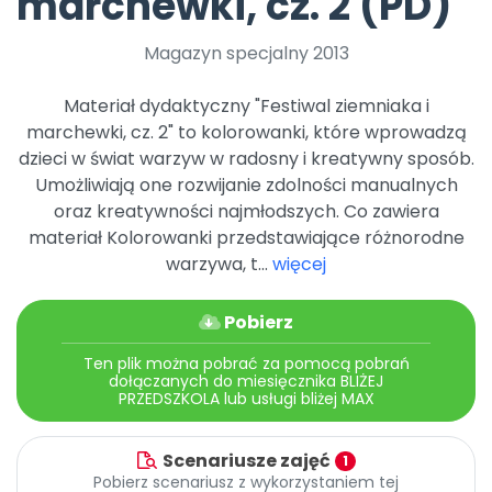
marchewki, cz. 2 (PD)
Archiwalne numery
Promocje
Magazyn specjalny 2013
Pomoc
Materiał dydaktyczny "Festiwal ziemniaka i
marchewki, cz. 2" to kolorowanki, które wprowadzą
dzieci w świat warzyw w radosny i kreatywny sposób.
Umożliwiają one rozwijanie zdolności manualnych
oraz kreatywności najmłodszych. Co zawiera
materiał Kolorowanki przedstawiające różnorodne
warzywa, t...
więcej
Pobierz
Ten plik można pobrać za pomocą pobrań
dołączanych do miesięcznika BLIŻEJ
PRZEDSZKOLA lub usługi bliżej MAX
Scenariusze zajęć
1
Pobierz scenariusz z wykorzystaniem tej