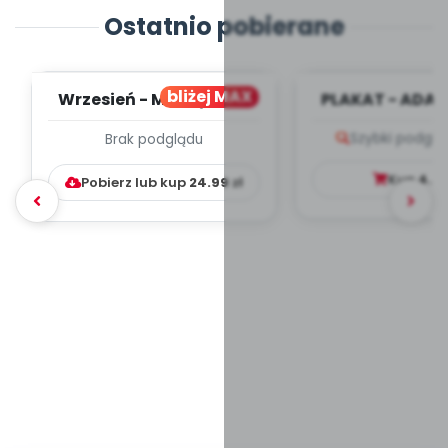
Ostatnio pobierane
bliżej MAX
Wrzesień - MIESIĘCZNY
PLAKAT - ADAP
PLAN PRACY
PORADNIK DLA 
Szybki podglą
Brak podglądu
WYCHOWAWCZO –
DYDAKTYC...
Kup
4.9
Pobierz lub kup
24.99
zł