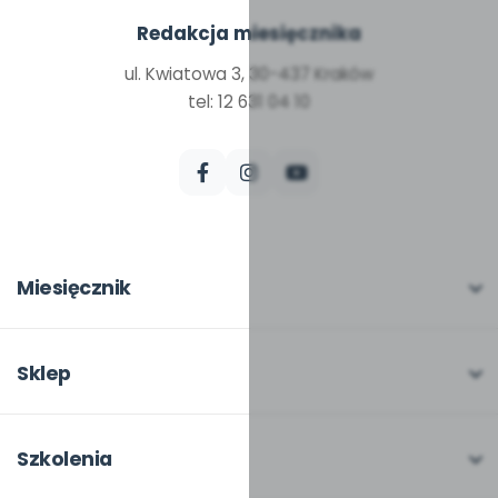
Redakcja miesięcznika
ul. Kwiatowa 3, 30-437 Kraków
tel: 12 631 04 10
Miesięcznik
O miesięczniku
W numerze
Sklep
Scenariusze i artykuły
Pełna oferta
Pomoce dydaktyczne
Moje zakupy
Szkolenia