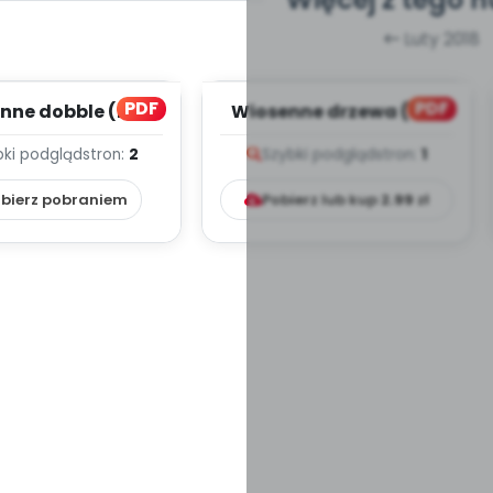
Luty 2018
PDF
PDF
nne dobble (PD)
Wiosenne drzewa (PD)
bki podgląd
stron:
2
Szybki podgląd
stron:
1
bierz pobraniem
Pobierz lub kup
2.99
zł