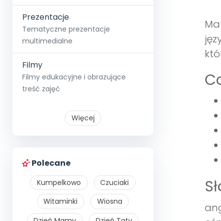
Prezentacje
Mat
Tematyczne prezentacje
jęz
multimedialne
któ
Filmy
Co
Filmy edukacyjne i obrazujące
treść zajęć
Więcej
Polecane
S
Kumpelkowo
Czuciaki
Witaminki
Wiosna
ang
Dzień Mamy
Dzień Taty