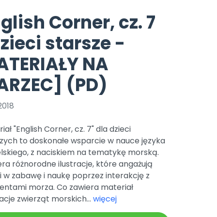
e
y
Gotowa w mniej niż 10 min • 14 dni bez opłat
Zobacz nas na Instagramie
Bliżej Pieska
glish Corner, cz. 7
Pomoc zwierzętom
TikTok
zieci starsze -
Nowości
Zobacz nas na TikToku
wej
Książka (dla) Przedszkolaka
Zapowiedzi
ATERIAŁY NA
Promowanie czytelnictwa
YouTube
zkoli
Polecamy
Filmy edukacyjne
ARZEC] (PD)
osk Online.
5 czerwca 2024 r. uzyskała
Promocje
19 r. Nr decyzji:
2018
Archiwalne numery
iał "English Corner, cz. 7" dla dzieci
Pomoc
szych to doskonałe wsparcie w nauce języka
lskiego, z naciskiem na tematykę morską.
ra różnorodne ilustracje, które angażują
i w zabawę i naukę poprzez interakcję z
entami morza. Co zawiera materiał
racje zwierząt morskich...
więcej