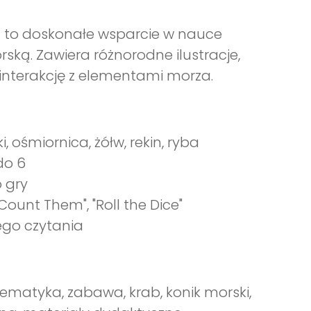
zych to doskonałe wsparcie w nauce
ską. Zawiera różnorodne ilustracje,
interakcję z elementami morza.
i, ośmiornica, żółw, rekin, ryba
do 6
 gry
"Count Them", "Roll the Dice"
ego czytania
atematyka, zabawa, krab, konik morski,