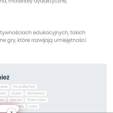
lna, materiały dydaktyczne,
tywnościach edukacyjnych, takich
e gry, które rozwijają umiejętności
ież
tanie
I’m a Little Fish
rze
ocean
ośmiornica
yba
Sea Life
Three Crabs
matematyka
cyfra