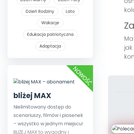
ośm
kol
Dzień Rodziny
Lato
Z
Wakacje
Edukacja patriotyczna
Mat
Adaptacja
jak
kom
bliżej MAX
Nielimitowany dostęp do
scenariuszy, filmów i piosenek
– wszystko w jednym miejscu!
BLIŻEJ MAX to wygodny i