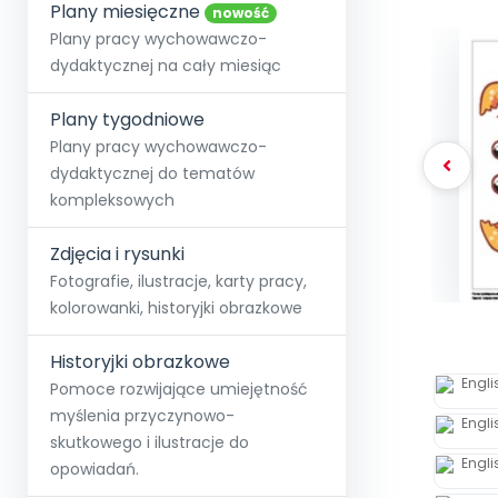
online lub stacjonarnie.
Plany miesięczne
Szko
Film
Wygr
nowość
Społeczność
Strona główna
Poznaj pakiet MAX
Wszystkie projekty
Skontaktuj się
Wit
Plany pracy wychowawczo-
O miesięczniku
O Akademii
+48 12 631 04 10
Zdro
dydaktycznej na cały miesiąc
Zam
Kio
kontakt@blizejprzedszkola.pl
Szko
E-wy
Doo
Plany tygodniowe
Pozn
Plany pracy wychowawczo-
dydaktycznej do tematów
Akredyt
Wydanie l
∞
Pakiet 
Dodaj wpis
Sen
kompleksowych
Akademia Edu
Pełen dostęp
Zob
Testuj przez 7 dni
Patr
Strefy, k
przedłużenie a
NP.5470.4.20
Zdjęcia i rysunki
Zam
Zob
Fotografie, ilustracje, karty pracy,
kolorowanki, historyjki obrazkowe
Historyjki obrazkowe
Pomoce rozwijające umiejętność
myślenia przyczynowo-
skutkowego i ilustracje do
opowiadań.