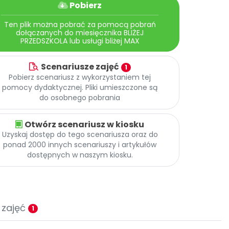
Pobierz
Ten plik można pobrać za pomocą pobrań
dołączanych do miesięcznika BLIŻEJ
PRZEDSZKOLA lub usługi bliżej MAX
Scenariusze zajęć
1
Pobierz scenariusz z wykorzystaniem tej
pomocy dydaktycznej. Pliki umieszczone są
do osobnego pobrania
Otwórz scenariusz w kiosku
Uzyskaj dostęp do tego scenariusza oraz do
ponad 2000 innych scenariuszy i artykułów
dostępnych w naszym kiosku.
 zajęć
1