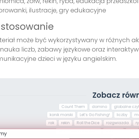
iornica, żółw, rekin, ryba, edukacja przedszko
orowanki, ilustracje, gry edukacyjne
astosowanie
eriał może być wykorzystywany w różnych ak
 nauka liczb, zabawy językowe oraz interaktywn
unikacyjne dzieci w języku angielskim.
Zobacz równ
Count Them
domino
globalne czy
konik morski
Let’s Go Fishing!
liczby
mo
rak
rekin
Roll the Dice
rozgwiazda
r
Who Lives in the Sea?
zabawa
żółw
angielski