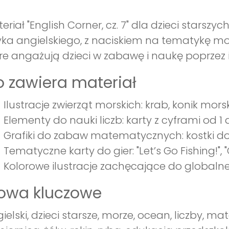
eriał "English Corner, cz. 7" dla dzieci stars
yka angielskiego, z naciskiem na tematykę mor
re angażują dzieci w zabawę i naukę poprzez 
 zawiera materiał
Ilustracje zwierząt morskich: krab, konik morsk
Elementy do nauki liczb: karty z cyframi od 1 
Grafiki do zabaw matematycznych: kostki do
Tematyczne karty do gier: "Let’s Go Fishing!", 
Kolorowe ilustracje zachęcające do globaln
łowa kluczowe
ielski, dzieci starsze, morze, ocean, liczby, m