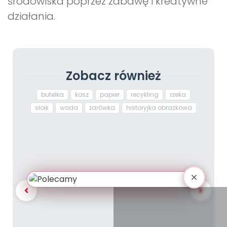
środowiska poprzez zabawę i kreatywne
działania.
Zobacz również
butelka
kosz
papier
recykling
rzeka
słoik
woda
żarówka
historyjka obrazkowa