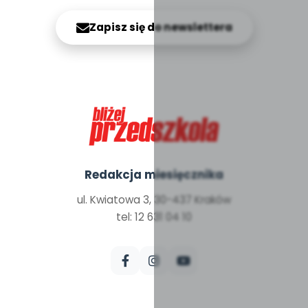
Zapisz się do newslettera
Redakcja miesięcznika
ul. Kwiatowa 3, 30-437 Kraków
tel: 12 631 04 10