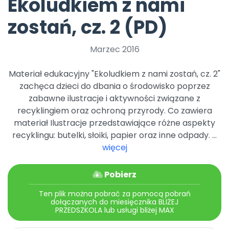
Ekoludkiem z nami
Archiwalne numery
Promocje
zostań, cz. 2 (PD)
Pomoc
Marzec 2016
Materiał edukacyjny "Ekoludkiem z nami zostań, cz. 2"
zachęca dzieci do dbania o środowisko poprzez
zabawne ilustracje i aktywności związane z
recyklingiem oraz ochroną przyrody. Co zawiera
materiał Ilustracje przedstawiające różne aspekty
recyklingu: butelki, słoiki, papier oraz inne odpady. ...
więcej
Pobierz
Ten plik można pobrać za pomocą pobrań
dołączanych do miesięcznika BLIŻEJ
PRZEDSZKOLA lub usługi bliżej MAX