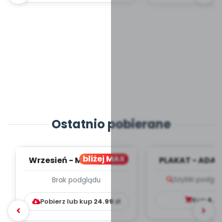
Ostatnio pobierane
bliżej MAX
Wrzesień - MIESIĘCZNY
PLAKAT - ADAP
PLAN PRACY
PORADNIK DLA 
Szybki podglą
Brak podglądu
WYCHOWAWCZO –
DYDAKTYC...
Kup
4.9
Pobierz lub kup
24.99
zł