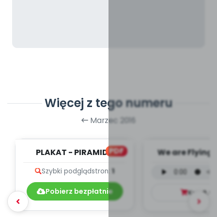
Więcej z tego numeru
Marzec 2016
PDF
PLAKAT - PIRAMIDA
We are Flying 
wokalna (PD
Szybki podgląd
stron:
1
Pobierz bezpłatnie
Kup
9.9