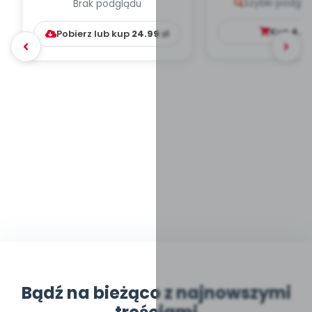
Szybki podglą
Brak podglądu
WYCHOWAWCZO –
DYDAKTYC...
Kup
4.9
Pobierz lub kup
24.99
zł
Bądź na bieżąco z najnowszymi