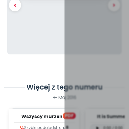
Więcej z tego numeru
Maj 2016
PDF
Wszyscy marzenia
It is Summer
mamy... dziś o nich
wersja wokal
Szybki podgląd
stron:
8