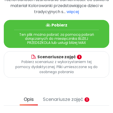
materiał Kolorowanki przedstawiające dzieci w
tradycyjnych s...
więcej
Pobierz
Ten plik można pobrać za pomocą pobrań
dołączanych do miesięcznika BLIŻEJ
PRZEDSZKOLA lub usługi bliżej MAX
Scenariusze zajęć
1
Pobierz scenariusz z wykorzystaniem tej
pomocy dydaktycznej. Pliki umieszczone są do
osobnego pobrania
Opis
Scenariusze zajęć
1