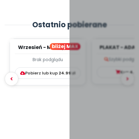
Ostatnio pobierane
bliżej MAX
Wrzesień - MIESIĘCZNY
PLAKAT - ADAP
PLAN PRACY
PORADNIK DLA 
Szybki podglą
Brak podglądu
WYCHOWAWCZO –
DYDAKTYC...
Kup
4.9
Pobierz lub kup
24.99
zł