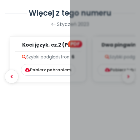
Więcej z tego numeru
Styczeń 2023
PDF
Koci język, cz.2 (PD)
Dwa pingwinki
melodii i t
Szybki podgląd
stron:
6
Szybki podglą
Pobierz pobraniem
Pobierz lub k