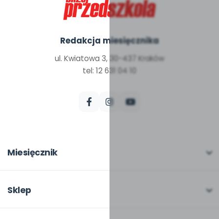
Redakcja miesięcznika
ul. Kwiatowa 3, 30-437 Kraków
tel: 12 631 04 10
Miesięcznik
O miesięczniku
W numerze
Sklep
Scenariusze i artykuły
Pełna oferta