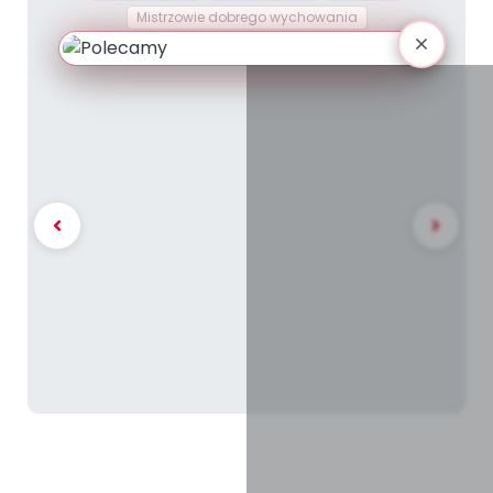
Mistrzowie dobrego wychowania
figury geometryczne
cyfra
cyfry