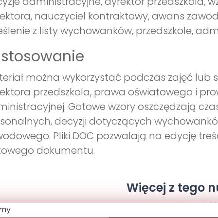
yzje administracyjne, dyrektor przedszkola,
ektora, nauczyciel kontraktowy, awans zawod
eślenie z listy wychowanków, przedszkole, admin
astosowanie
eriał można wykorzystać podczas zajęć lub
ektora przedszkola, prawa oświatowego i pr
inistracyjnej. Gotowe wzory oszczędzają czas
sonalnych, decyzji dotyczących wychowankó
odowego. Pliki DOC pozwalają na edycję treśc
towego dokumentu.
Więcej z tego 
Październik 20