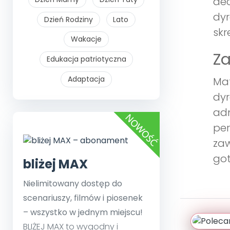
dec
dyr
Dzień Rodziny
Lato
skr
Wakacje
Z
Edukacja patriotyczna
Adaptacja
Mat
dyr
adm
per
zaw
go
bliżej MAX
Nielimitowany dostęp do
scenariuszy, filmów i piosenek
– wszystko w jednym miejscu!
BLIŻEJ MAX to wygodny i