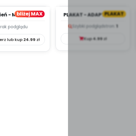
bliżej MAX
PLAKAT
ień - MIESIĘCZNY
PLAKAT - ADAPTACJA -
PLAN PRACY
PORADNIK DLA RODZICA
Szybki podgląd
stron:
1
Brak podglądu
HOWAWCZO –
YDAKTYC...
Kup
4.99
zł
erz lub kup
24.99
zł