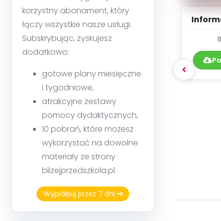
korzystny abonament, który
Inform
łączy wszystkie nasze usługi.
dzie
Subskrybując, zyskujesz
na
dodatkowo:
Po
gotowe plany miesięczne
i tygodniowe,
atrakcyjne zestawy
pomocy dydaktycznych,
10 pobrań, które możesz
wykorzystać na dowolne
materiały ze strony
blizejprzedszkola.pl.
Wypróbuj przez 7 dni