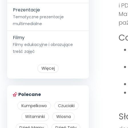
i P
Prezentacje
Mat
Tematyczne prezentacje
paź
multimedialne
Co
Filmy
Filmy edukacyjne i obrazujące
treść zajęć
Więcej
Polecane
Kumpelkowo
Czuciaki
S
Witaminki
Wiosna
Dzień Mamy
Dzień Taty