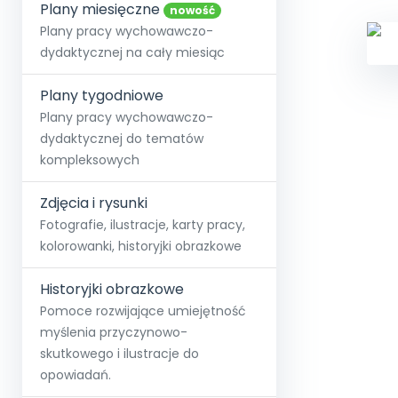
online lub stacjonarnie.
Plany miesięczne
Szko
Film
Wygr
nowość
Społeczność
Strona główna
Poznaj pakiet MAX
Wszystkie projekty
Skontaktuj się
Wit
Plany pracy wychowawczo-
O miesięczniku
O Akademii
+48 12 631 04 10
Zdro
dydaktycznej na cały miesiąc
Zam
Kio
kontakt@blizejprzedszkola.pl
Szko
E-wy
Doo
Plany tygodniowe
Pozn
Plany pracy wychowawczo-
dydaktycznej do tematów
Akredyt
Wydanie l
∞
Pakiet 
Dodaj wpis
Sen
kompleksowych
Akademia Edu
Pełen dostęp
Zob
Testuj przez 7 dni
Patr
Strefy, k
przedłużenie a
NP.5470.4.20
Zdjęcia i rysunki
Zam
Zob
Fotografie, ilustracje, karty pracy,
kolorowanki, historyjki obrazkowe
Historyjki obrazkowe
Pomoce rozwijające umiejętność
myślenia przyczynowo-
skutkowego i ilustracje do
opowiadań.