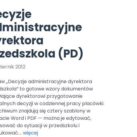
e
y
Gotowa w mniej niż 10 min • 14 dni bez opłat
Zobacz nas na Instagramie
Bliżej Pieska
ecyzje
Pomoc zwierzętom
TikTok
dministracyjne
Nowości
Zobacz nas na TikToku
wej
Książka (dla) Przedszkolaka
Zapowiedzi
rektora
Promowanie czytelnictwa
YouTube
zkoli
Polecamy
Filmy edukacyjne
zedszkola (PD)
osk Online.
5 czerwca 2024 r. uzyskała
Promocje
19 r. Nr decyzji:
iernik 2012
Archiwalne numery
aw „Decyzje administracyjne dyrektora
Pomoc
dszkola” to gotowe wzory dokumentów
wiające dyrektorowi przygotowanie
lnych decyzji w codziennej pracy placówki.
chiwum znajdują się cztery szablony w
acie Word i PDF — można je edytować,
ować do sytuacji w przedszkolu i
ukować....
więcej