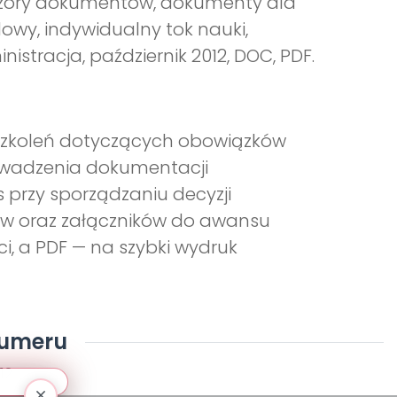
 wzory dokumentów, dokumenty dla
owy, indywidualny tok nauki,
istracja, październik 2012, DOC, PDF.
 szkoleń dotyczących obowiązków
owadzenia dokumentacji
 przy sporządzaniu decyzji
w oraz załączników do awansu
i, a PDF — na szybki wydruk
numeru
12