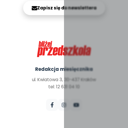
Zapisz się do newslettera
Redakcja miesięcznika
ul. Kwiatowa 3, 30-437 Kraków
tel: 12 631 04 10