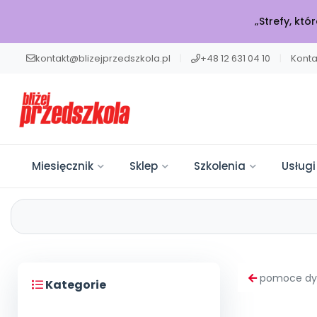
„Strefy, kt
kontakt@blizejprzedszkola.pl
|
+48 12 631 04 10
|
Konta
Miesięcznik
Sklep
Szkolenia
Usługi
W BIEŻĄCYM 
POLECAMY
KATALOG SZK
BLIŻEJ MAX
BLIŻEJ PRZED
Miesięcznik
Ku
Miesięcznik
Sklep
Akademia
Usługi on-line
Projekty i Akcje
Społeczność
Rozw
Sklep
Edukacji
Onl
Moj
Wpi
Twój niezbędnik w pracy
Książki, pomoce dydaktyczne i
Muzyka, filmy, scenariusze i
Włącz swoją placówkę do
Dziel się wiedzą, bierz udział w
Szkolenia
Szko
7000
Dołą
pomoce dy
nauczyciela. Scenariusze,
materiały dla nauczycieli
artykuły – wszystko online w
ogólnopolskich działań.
konkursach i bądź z nami w
Kategorie
Czu
Szkolenia na najwyższym
Usługi on-line
artykuły i pomoce
przedszkola.
jednym pakiecie.
Edukacja, zdrowie i sport.
kontakcie.
Emoc
poziomie. Rozwijaj się wygodnie
Projekty
Otw
Pla
Kon
dydaktyczne.