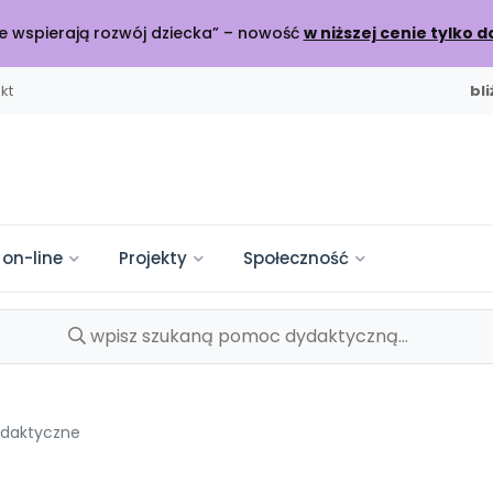
óre wspierają rozwój dziecka” – nowość
w niższej cenie tylko d
kt
bl
 on-line
Projekty
Społeczność
WYDANIU
OLEŃ
SZKOLA
DO POBRANIA
KATEGORIE
INNE
SOCIAL M
mpelkowo
od numeru 6.2026
ijamy relacje
NOWY NUMER
PRZEDSPRZEDAŻ
ine
a Płytoteka
sy
Scenariusze i artyku
Nasze publikacje
Konferencje
lenia online
+ utworów
cz do dyskusji
Materiały z miesięcznika
Książki i materiały eduk
Spotkania na dużą skalę
daktyczne
ciaki
Trwa do czerwca 2026
je i relacje
Miesięczniki
Pakiet szkoleń
arte
tforma Edukacyjna
kursy
Pomoce dydaktycz