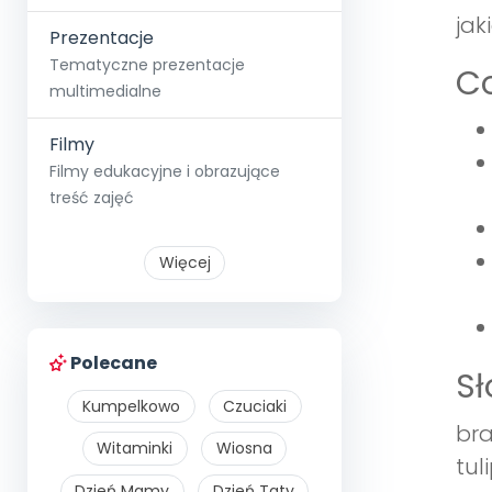
jak
Prezentacje
Tematyczne prezentacje
Co
multimedialne
Filmy
Filmy edukacyjne i obrazujące
treść zajęć
Więcej
Polecane
S
Kumpelkowo
Czuciaki
bra
Witaminki
Wiosna
tul
Dzień Mamy
Dzień Taty