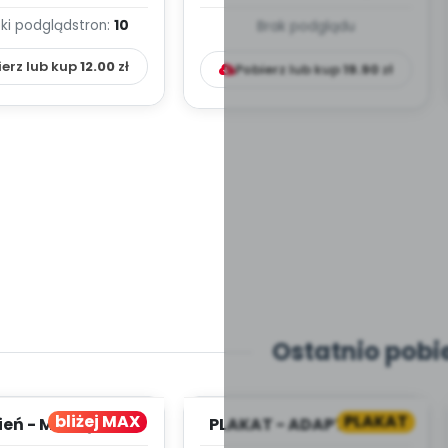
(PD)
pedagogicznej -
ki podgląd
stron:
10
Brak podglądu
Kumpelkowo
ierz lub kup
12.00
zł
Pobierz lub kup
19.90
zł
Ostatnio pobi
bliżej MAX
PLAKAT
ień - MIESIĘCZNY
PLAKAT - ADAPTACJA -
PLAN PRACY
PORADNIK DLA RODZICA