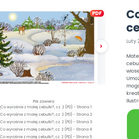
Aktualne oraz archiwaln
Kompleksowe program
lenia stacjonarne
y i animacje
ywaj nagrody
Multimedia i pliki
numery
szkoleniowe
aminki
Co
PDF
we nawyki
knięte
sk Online
Plany tygodniowe
ce
Ebooki
lenia w Twojej placówce
dania miesięcznika
Praca wychowawcza
Materiały w formie cyfro
koła Polski
ajemy regiony
Zaloguj się
Luty 
Bliżejprzedszkolne
Wszystko dla przeds
zestawy
acja
ipiec-sierpień 2026
bliżej MAX
Zamówienia hurtowe
Zestawy do pobrania
sosmyki
Mater
kacji jest Niepubliczną Placówką Doskonalenia Nauczycieli.
 online do trzech naszych usług: Płytoteka, Platforma Edukacyjna i Ki
2
acz zawartość
onat BLIŻEJ PRZEDSZKOLA
tóre wspierają rozwój
cebul
kredytacji Małopolskiego Kuratora Oświaty otrzymanej dnia 31 lipca 20
dziecka
24.MD
wiose
ów prenumeratę
acz szczegóły
Umożl
mogą
krea
Ilust
Plik zawiera