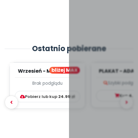
Ostatnio pobierane
bliżej MAX
Wrzesień - MIESIĘCZNY
PLAKAT - ADAP
PLAN PRACY
PORADNIK DLA 
Szybki podglą
Brak podglądu
WYCHOWAWCZO –
DYDAKTYC...
Kup
4.9
Pobierz lub kup
24.99
zł