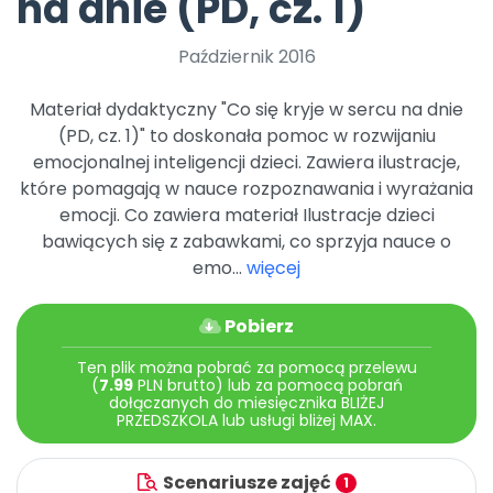
na dnie (PD, cz. 1)
Promocje
Pomoc
Październik 2016
Materiał dydaktyczny "Co się kryje w sercu na dnie
(PD, cz. 1)" to doskonała pomoc w rozwijaniu
emocjonalnej inteligencji dzieci. Zawiera ilustracje,
które pomagają w nauce rozpoznawania i wyrażania
emocji. Co zawiera materiał Ilustracje dzieci
bawiących się z zabawkami, co sprzyja nauce o
emo...
więcej
Pobierz
Ten plik można pobrać za pomocą przelewu
(
7.99
PLN brutto) lub za pomocą pobrań
dołączanych do miesięcznika BLIŻEJ
PRZEDSZKOLA lub usługi bliżej MAX.
Scenariusze zajęć
1