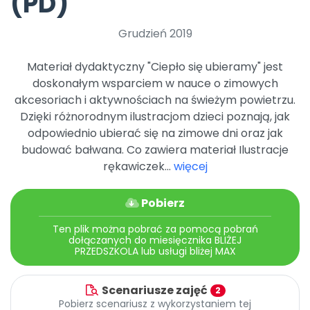
(PD)
Archiwalne numery
Promocje
Grudzień 2019
Pomoc
Materiał dydaktyczny "Ciepło się ubieramy" jest
doskonałym wsparciem w nauce o zimowych
akcesoriach i aktywnościach na świeżym powietrzu.
Dzięki różnorodnym ilustracjom dzieci poznają, jak
odpowiednio ubierać się na zimowe dni oraz jak
budować bałwana. Co zawiera materiał Ilustracje
rękawiczek...
więcej
Pobierz
Ten plik można pobrać za pomocą pobrań
dołączanych do miesięcznika BLIŻEJ
PRZEDSZKOLA lub usługi bliżej MAX
Scenariusze zajęć
2
Pobierz scenariusz z wykorzystaniem tej