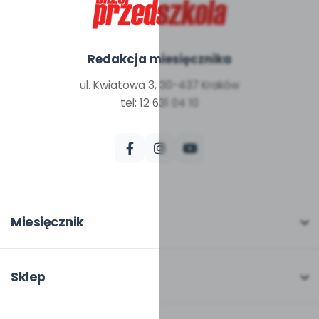
Redakcja miesięcznika
ul. Kwiatowa 3, 30-437 Kraków
tel: 12 631 04 10
Miesięcznik
O miesięczniku
W numerze
Sklep
Scenariusze i artykuły
Pełna oferta