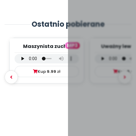
Ostatnio pobierane
MP3
Maszynista zuch -
Uważny lew -
wersja wokalna (PD,
wokalna (PD
mp3)
Kup
9.99
zł
Kup
9.9