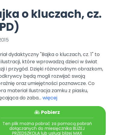
e
y
Gotowa w mniej niż 10 min • 14 dni bez opłat
Zobacz nas na Instagramie
Bliżej Pieska
jka o kluczach, cz.
Pomoc zwierzętom
TikTok
(PD)
Nowości
Zobacz nas na TikToku
wej
Książka (dla) Przedszkolaka
Zapowiedzi
Promowanie czytelnictwa
2015
YouTube
zkoli
Polecamy
Filmy edukacyjne
iał dydaktyczny "Bajka o kluczach, cz. 1" to
osk Online.
5 czerwca 2024 r. uzyskała
Promocje
 ilustracji, które wprowadzą dzieci w świat
19 r. Nr decyzji:
zji i przygód. Dzięki różnorodnym obrazkom,
Archiwalne numery
 odkrywcy będą mogli rozwijać swoją
raźnię oraz umiejętności poznawcze. Co
Pomoc
ra materiał Ilustracja zamku z piasku,
ęcająca do zaba...
więcej
Pobierz
Ten plik można pobrać za pomocą pobrań
dołączanych do miesięcznika BLIŻEJ
PRZEDSZKOLA lub usługi bliżej MAX