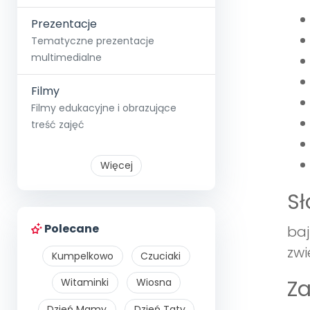
Prezentacje
Tematyczne prezentacje
multimedialne
Filmy
Filmy edukacyjne i obrazujące
treść zajęć
Więcej
S
Polecane
baj
zwi
Kumpelkowo
Czuciaki
Z
Witaminki
Wiosna
Dzień Mamy
Dzień Taty