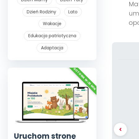
Mat
Dzień Rodziny
Lato
umi
opo
Wakacje
Edukacja patriotyczna
Adaptacja
Uruchom stronę