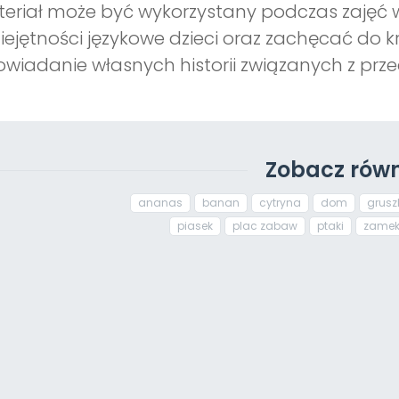
eriał może być wykorzystany podczas zajęć w
ejętności językowe dzieci oraz zachęcać do
wiadanie własnych historii związanych z prz
Zobacz równ
ananas
banan
cytryna
dom
grusz
piasek
plac zabaw
ptaki
zame