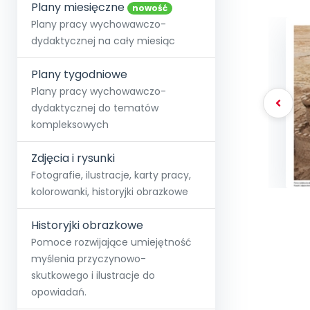
online lub stacjonarnie.
Plany miesięczne
Szko
Film
Wygr
nowość
Społeczność
Strona główna
Poznaj pakiet MAX
Wszystkie projekty
Skontaktuj się
Wit
Plany pracy wychowawczo-
O miesięczniku
O Akademii
+48 12 631 04 10
Zdro
dydaktycznej na cały miesiąc
Zam
Kio
kontakt@blizejprzedszkola.pl
Szko
E-wy
Doo
Plany tygodniowe
Pozn
Plany pracy wychowawczo-
dydaktycznej do tematów
Akredyt
Wydanie l
∞
Pakiet 
Dodaj wpis
Sen
kompleksowych
Akademia Edu
Pełen dostęp
Zob
Testuj przez 7 dni
Patr
Strefy, k
przedłużenie a
NP.5470.4.20
Zdjęcia i rysunki
Zam
Zob
Fotografie, ilustracje, karty pracy,
kolorowanki, historyjki obrazkowe
Historyjki obrazkowe
Pomoce rozwijające umiejętność
myślenia przyczynowo-
skutkowego i ilustracje do
opowiadań.