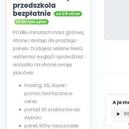
przedszkola
bezpłatnie
od 218 zł/rok
14 dni bez opłat
Po kilku minutach masz gotową
stronę i dostęp do prostego
panelu. Dodajesz własne treści,
wybierasz wygląd i sprawdzasz
wszystko na stronie swojej
placówki.
hosting, SSL, kopie i
pomoc techniczna w
cenie
A ja m
woka
ponad 50 szablonów do
wyboru
panel, który nauczyciele