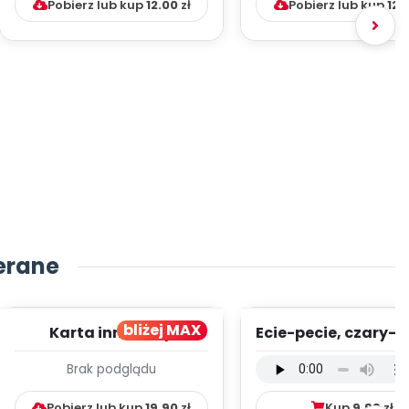
Pobierz lub kup
12.00
zł
Pobierz lub kup
12.
erane
bliżej MAX
Karta innowacji
Ecie-pecie, czary-m
pedagogicznej -
wersja wokalna (
Brak podglądu
Kumpelkowo
mp3)
Pobierz lub kup
19.90
zł
Kup
9.99
zł