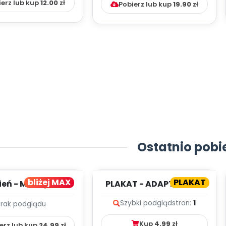
ierz lub kup
12.00
zł
Pobierz lub kup
19.90
zł
Ostatnio pobi
bliżej MAX
PLAKAT
ień - MIESIĘCZNY
PLAKAT - ADAPTACJA -
PLAN PRACY
PORADNIK DLA RODZICA
Szybki podgląd
stron:
1
Brak podglądu
HOWAWCZO –
YDAKTYC...
Kup
4.99
zł
erz lub kup
24.99
zł