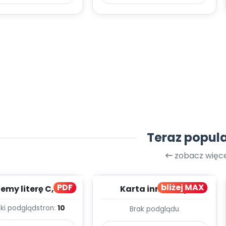
Teraz popul
zobacz więce
PDF
bliżej MAX
my literę C, cz. 1
Karta innowacji
(PD)
pedagogicznej -
ki podgląd
stron:
10
Brak podglądu
Kumpelkowo