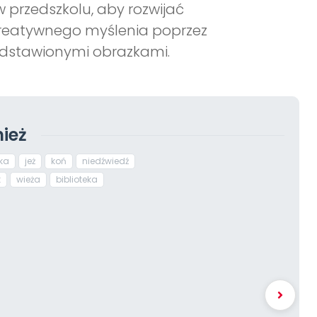
 przedszkolu, aby rozwijać
 kreatywnego myślenia poprzez
edstawionymi obrazkami.
ież
ka
jeż
koń
niedźwiedź
k
wieża
biblioteka