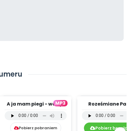
numeru
MP3
A ja mam piegi - wersja
Roześmiane Pani
instrumentalna (PD,
wersja instrument
mp3)
(PD, mp3)
Pobierz pobraniem
Pobierz bezpłat