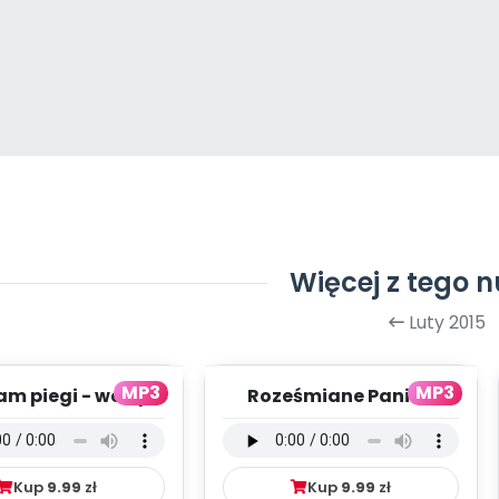
Więcej z tego 
Luty 2015
MP3
MP3
am piegi - wersja
Roześmiane Panie -
lna (PD, mp3)
wersja wokalna (PD,
mp3)
Kup
9.99
zł
Kup
9.99
zł