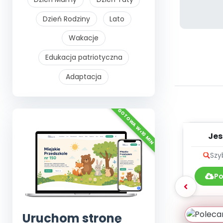
Dzień Rodziny
Lato
Wakacje
Edukacja patriotyczna
Adaptacja
Jes
zdro
Szy
Po
Uruchom stronę