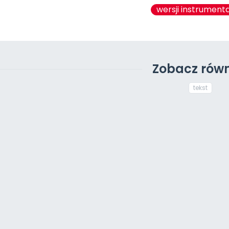
wersji instrumenta
Zobacz równ
tekst