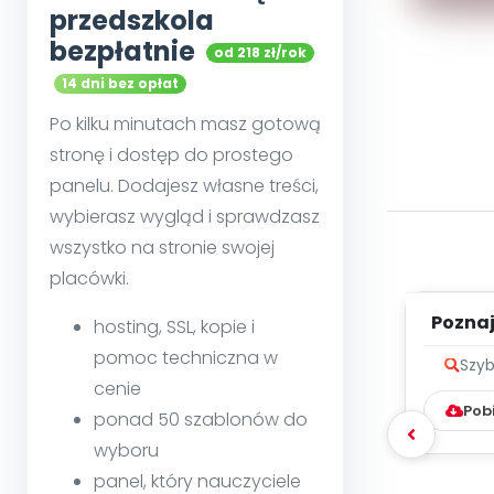
przedszkola
bezpłatnie
od 218 zł/rok
14 dni bez opłat
Po kilku minutach masz gotową
stronę i dostęp do prostego
panelu. Dodajesz własne treści,
wybierasz wygląd i sprawdzasz
wszystko na stronie swojej
placówki.
Poznaje
hosting, SSL, kopie i
pomoc techniczna w
Szyb
cenie
Pob
ponad 50 szablonów do
wyboru
panel, który nauczyciele