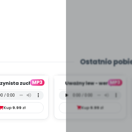
Ostatnio pobi
MP3
MP3
zynista zuch -
Uważny lew - wersja
ja wokalna (PD,
wokalna (PD, mp3)
mp3)
Kup
9.99
zł
Kup
9.99
zł