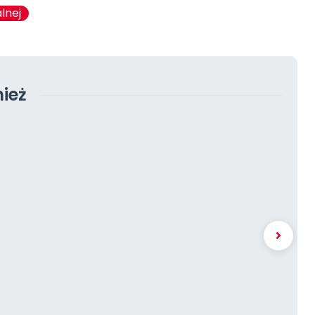
lnej
ież