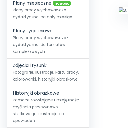
online lub stacjonarnie.
Plany miesięczne
Szko
Film
Wygr
nowość
Społeczność
Strona główna
Poznaj pakiet MAX
Wszystkie projekty
Skontaktuj się
Wit
Plany pracy wychowawczo-
O miesięczniku
O Akademii
+48 12 631 04 10
Zdro
dydaktycznej na cały miesiąc
Zam
Kio
kontakt@blizejprzedszkola.pl
Szko
E-wy
Doo
Plany tygodniowe
Pozn
Plany pracy wychowawczo-
dydaktycznej do tematów
Akredyt
Wydanie l
∞
Pakiet 
Dodaj wpis
Sen
kompleksowych
Akademia Edu
Pełen dostęp
Zob
Testuj przez 7 dni
Patr
Strefy, k
przedłużenie a
NP.5470.4.20
Zdjęcia i rysunki
Zam
Zob
Fotografie, ilustracje, karty pracy,
kolorowanki, historyjki obrazkowe
Historyjki obrazkowe
Pomoce rozwijające umiejętność
myślenia przyczynowo-
skutkowego i ilustracje do
opowiadań.