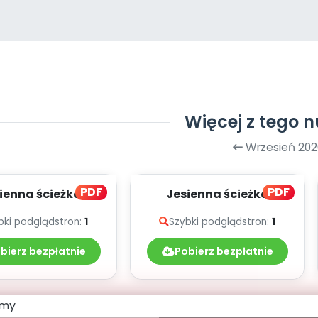
Więcej z tego 
Wrzesień 202
PDF
PDF
ienna ścieżka
Jesienna ścieżka
wia, cz. 2 (PD)
zdrowia, cz. 2 (PD)
bki podgląd
stron:
1
Szybki podgląd
stron:
1
bierz bezpłatnie
Pobierz bezpłatnie