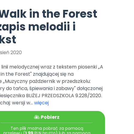
e
y
Gotowa w mniej niż 10 min • 14 dni bez opłat
Zobacz nas na Instagramie
Bliżej Pieska
Walk in the Forest
Pomoc zwierzętom
TikTok
zapis melodii i
Nowości
Zobacz nas na TikToku
wej
Książka (dla) Przedszkolaka
Zapowiedzi
kst
Promowanie czytelnictwa
YouTube
zkoli
Polecamy
Filmy edukacyjne
sień 2020
osk Online.
5 czerwca 2024 r. uzyskała
Promocje
19 r. Nr decyzji:
 linii melodycznej wraz z tekstem piosenki „A
Archiwalne numery
in the Forest" znajdującej się na
e „Muzyczny październik w przedszkolu:
Pomoc
y do tańca, śpiewania i zabawy" dołączonej
iesięcznika BLIŻEJ PRZEDSZKOLA 9.228/2020.
chaj: wersji w...
więcej
Pobierz
Ten plik można pobrać za pomocą
przelewu (
1.99
PLN brutto) lub za pomocą