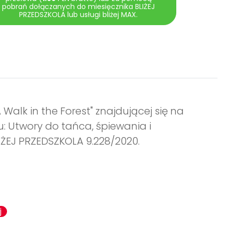
pobrań dołączanych do miesięcznika BLIŻEJ
PRZEDSZKOLA lub usługi bliżej MAX.
 Walk in the Forest" znajdującej się na
u: Utwory do tańca, śpiewania i
IŻEJ PRZEDSZKOLA 9.228/2020.
j