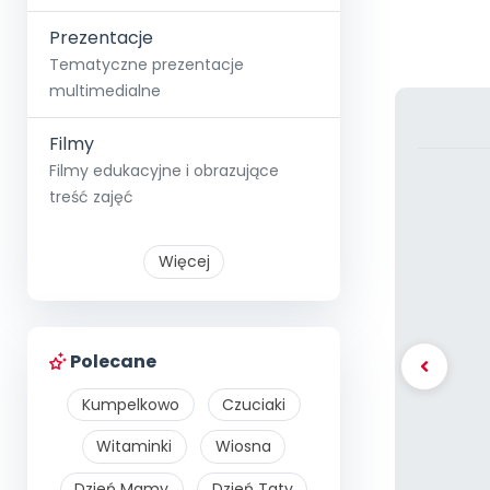
Prezentacje
Tematyczne prezentacje
multimedialne
Filmy
Filmy edukacyjne i obrazujące
treść zajęć
Więcej
Polecane
Kumpelkowo
Czuciaki
Witaminki
Wiosna
Dzień Mamy
Dzień Taty