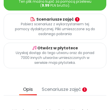
Ten plik można kupić za pomocą przelewu
Archiwalne numery
(
9.99
PLN brutto).
Promocje
Pomoc
Scenariusze zajęć
1
Pobierz scenariusz z wykorzystaniem tej
pomocy dydaktycznej. Pliki umieszczone są do
osobnego pobrania
Otwórz w płytotece
Uzyskaj dostęp do tego utworu oraz do ponad
7000 innych utworów umieszczonych w
serwisie moja płytoteka.
Opis
Scenariusze zajęć
1