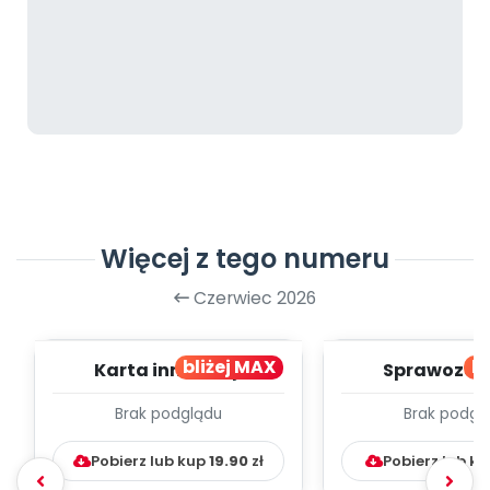
Więcej z tego numeru
Czerwiec 2026
bliżej MAX
bl
Karta innowacji
Sprawozdan
pedagogicznej -
realizacji in
Brak podglądu
Brak podgl
Literkowo
pedagogicznej 
Pobierz lub kup
19.90
zł
Pobierz lub k