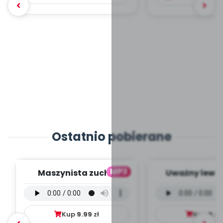
Ostatnio pobierane
MP3
Maszynista zuch -
Uważny lew -
wersja wokalna (PD,
wokalna (PD
mp3)
Kup
9.99
zł
Kup
9.9