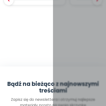
Bądź na bieżąco z najnowszymi
treściami
Zapisz się do newslettera i otrzymuj najlepsze
materiały prosto na swoją skrzynkę