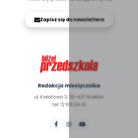
Zapisz się do newslettera
Redakcja miesięcznika
ul. Kwiatowa 3, 30-437 Kraków
tel: 12 631 04 10