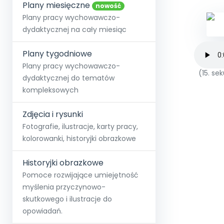
online lub stacjonarnie.
Plany miesięczne
Szko
Film
Wygr
nowość
Społeczność
Strona główna
Poznaj pakiet MAX
Wszystkie projekty
Skontaktuj się
Wit
Plany pracy wychowawczo-
O miesięczniku
O Akademii
+48 12 631 04 10
Zdro
dydaktycznej na cały miesiąc
Zam
Kio
kontakt@blizejprzedszkola.pl
Szko
E-wy
Doo
Plany tygodniowe
Pozn
Plany pracy wychowawczo-
(15. s
dydaktycznej do tematów
Akredyt
Wydanie l
∞
Pakiet 
Dodaj wpis
Sen
kompleksowych
Akademia Edu
Pełen dostęp
Zob
Testuj przez 7 dni
Patr
Strefy, k
przedłużenie a
NP.5470.4.20
Zdjęcia i rysunki
Zam
Zob
Fotografie, ilustracje, karty pracy,
kolorowanki, historyjki obrazkowe
Historyjki obrazkowe
Pomoce rozwijające umiejętność
myślenia przyczynowo-
skutkowego i ilustracje do
opowiadań.