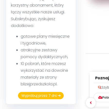
korzystny abonament, który
łączy wszystkie nasze usługi.
Subskrybując, zyskujesz
dodatkowo:
gotowe plany miesięczne
i tygodniowe,
atrakcyjne zestawy
pomocy dydaktycznych,
10 pobrań, które możesz
wykorzystać na dowolne
materiały ze strony
Poznaje
blizejprzedszkola.pl.
Szyb
Wypróbuj przez 7 dni
Pob