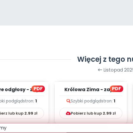
Więcej z tego 
Listopad 202
PDF
PDF
 odgłosy - zapis
Królowa Zima - zapis
lodii i tekst
melodii i tekst
bki podgląd
stron:
1
Szybki podgląd
stron:
1
ierz lub kup
2.99
zł
Pobierz lub kup
2.99
zł