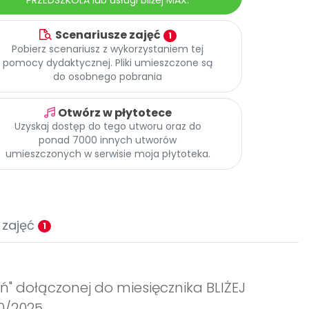
PRZEDSZKOLA lub usługi bliżej MAX.
Scenariusze zajęć
1
Pobierz scenariusz z wykorzystaniem tej
pomocy dydaktycznej. Pliki umieszczone są
do osobnego pobrania
Otwórz w płytotece
Uzyskaj dostęp do tego utworu oraz do
ponad 7000 innych utworów
umieszczonych w serwisie moja płytoteka.
 zajęć
1
ń" dołączonej do miesięcznika BLIŻEJ
0/2025.