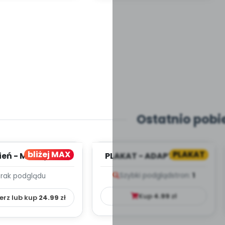
Ostatnio pobi
bliżej MAX
PLAKAT
ień - MIESIĘCZNY
PLAKAT - ADAPTACJA -
PLAN PRACY
PORADNIK DLA RODZICA
Szybki podgląd
stron:
1
Brak podglądu
HOWAWCZO –
YDAKTYC...
Kup
4.99
zł
erz lub kup
24.99
zł