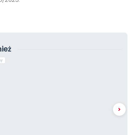
ież
ny