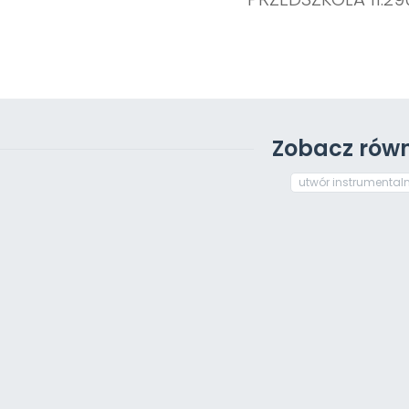
Zobacz równ
utwór instrumental