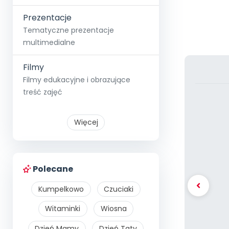
Prezentacje
Tematyczne prezentacje
multimedialne
Filmy
Filmy edukacyjne i obrazujące
treść zajęć
Więcej
Polecane
Kumpelkowo
Czuciaki
Witaminki
Wiosna
Dzień Mamy
Dzień Taty