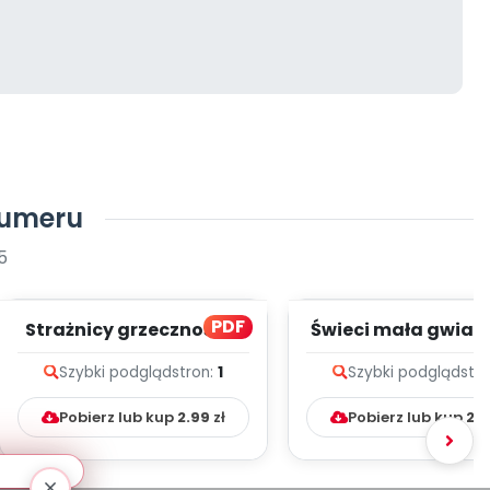
numeru
5
PDF
Strażnicy grzeczności -
Świeci mała gwiaz
zapis melodii i tekst
zapis melodii i te
Szybki podgląd
stron:
1
Szybki podgląd
str
Pobierz lub kup
2.99
zł
Pobierz lub kup
2.