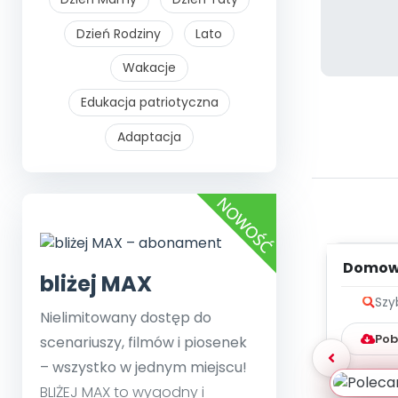
Dzień Rodziny
Lato
Wakacje
Edukacja patriotyczna
Adaptacja
Domowe
bliżej MAX
me
Szy
Nielimitowany dostęp do
Pob
scenariuszy, filmów i piosenek
– wszystko w jednym miejscu!
BLIŻEJ MAX to wygodny i