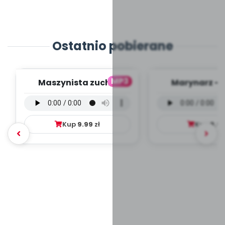
Ostatnio pobierane
MP3
Maszynista zuch -
Marynarz - 
wersja wokalna (PD,
wokalna (PD
mp3)
Kup
9.99
zł
Kup
9.9