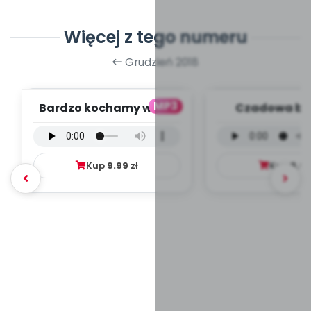
Więcej z tego numeru
Grudzień 2018
MP3
Bardzo kochamy was -
Czadowa bab
wersja wokalna (PD,
wersja wokal
mp3)
mp3)
Kup
9.99
zł
Kup
9.9