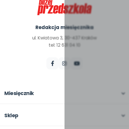
Redakcja miesięcznika
ul. Kwiatowa 3, 30-437 Kraków
tel: 12 631 04 10
Miesięcznik
O miesięczniku
W numerze
Sklep
Scenariusze i artykuły
Pełna oferta