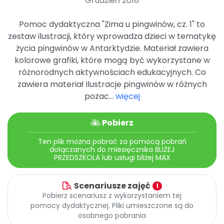
Grudzień 2018
Archiwalne numery
Promocje
Pomoc dydaktyczna "Zima u pingwinów, cz. 1" to
Pomoc
zestaw ilustracji, który wprowadza dzieci w tematykę
życia pingwinów w Antarktydzie. Materiał zawiera
kolorowe grafiki, które mogą być wykorzystane w
różnorodnych aktywnościach edukacyjnych. Co
zawiera materiał Ilustracje pingwinów w różnych
pozac...
więcej
Pobierz
Ten plik można pobrać za pomocą pobrań
dołączanych do miesięcznika BLIŻEJ
PRZEDSZKOLA lub usługi bliżej MAX
Scenariusze zajęć
1
Pobierz scenariusz z wykorzystaniem tej
pomocy dydaktycznej. Pliki umieszczone są do
osobnego pobrania