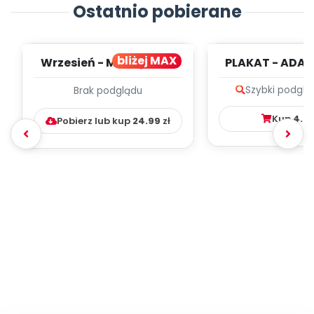
Ostatnio pobierane
bliżej MAX
Wrzesień - MIESIĘCZNY
PLAKAT - ADAP
PLAN PRACY
PORADNIK DLA 
Szybki podglą
Brak podglądu
WYCHOWAWCZO –
DYDAKTYC...
Kup
4.9
Pobierz lub kup
24.99
zł