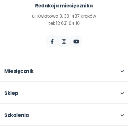
Redakcja miesięcznika
ul. Kwiatowa 3, 30-437 Kraków
tel: 12 631 04 10
Miesięcznik
O miesięczniku
W numerze
Sklep
Scenariusze i artykuły
Pełna oferta
Pomoce dydaktyczne
Moje zakupy
Szkolenia
Archiwum
Dla autorów
O szkoleniach