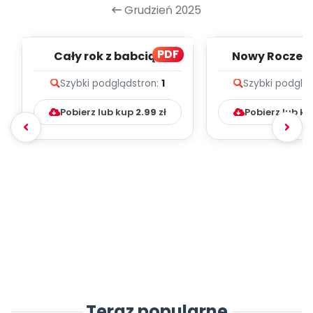
Grudzień 2025
PDF
Cały rok z babcią i
Nowy Roczek 
dziadkiem - zapis
melodii i t
Szybki podgląd
stron:
1
Szybki podglą
melodii i tekst...
Pobierz lub kup
2.99
zł
Pobierz lub k
Teraz popularne