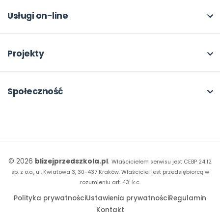
Dla autorów
Odbiory i kontakt
Online
Usługi on-line
Program Skarbonka
Otwarte
bliżej MAX
Rabat dla przedszkoli
Dla rad pedagogicznych
Moja Płytoteka
Projekty
Konferencje
Platforma Edukacyjna
Wszystkie projekty
18. FORUM
Kiosk online
Kumpelkowo
Społeczność
E-booki
Literkowo
Wpisy
Strona WWW dla przedszkola
Czuciaki
Konkursy
Witaminki
Facebook
© 2026
blizejprzedszkola.pl
.
Właścicielem serwisu jest CEBP 24.12
Dookoła Polski
Instagram
sp. z o.o., ul. Kwiatowa 3, 30-437 Kraków.
Właściciel jest przedsiębiorcą w
1
Sensosmyki
rozumieniu art. 43
k.c.
YouTube
Polityka prywatności
Ustawienia prywatności
Regulamin
Sprintem do maratonu
Kontakt