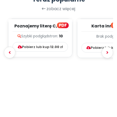
zobacz więcej
PDF
bl
Poznajemy literę C, cz. 1
Karta inno
(PD)
pedagogicz
Szybki podgląd
stron:
10
Brak podgl
Kumpelk
Pobierz lub kup
12.00
zł
Pobierz lub ku