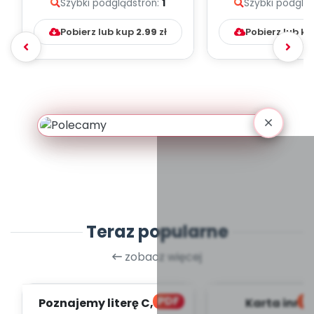
Szybki podgląd
stron:
1
Szybki podglą
melodii i tekst...
Pobierz lub kup
2.99
zł
Pobierz lub k
Teraz popularne
zobacz więcej
PDF
bl
Poznajemy literę C, cz. 1
Karta inno