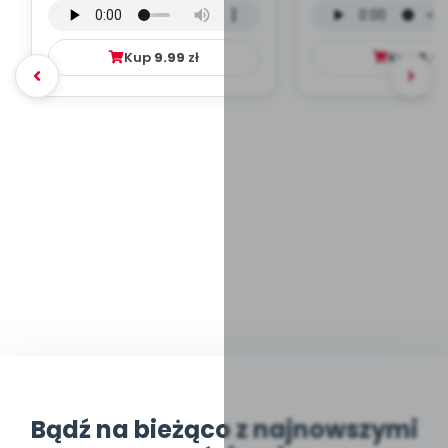
mp3)
Kup
9.99
zł
Kup
9.9
Bądź na bieżąco z najnowszymi