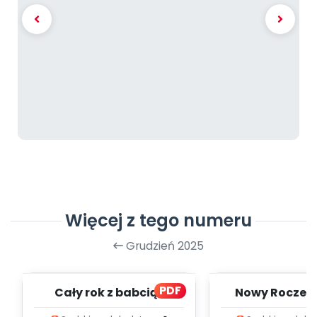
Więcej z tego numeru
Grudzień 2025
PDF
Cały rok z babcią i
Nowy Roczek 
dziadkiem - zapis
melodii i t