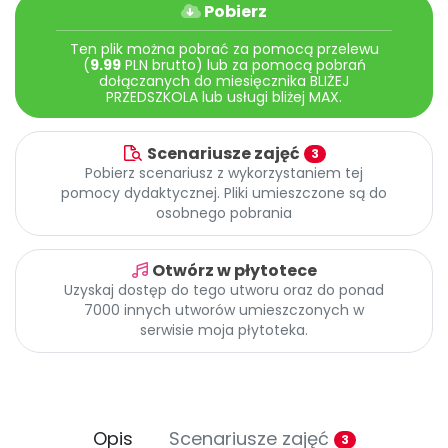
Archiwalne numery
Pobierz
Promocje
Ten plik można pobrać za pomocą przelewu
Pomoc
(
9.99
PLN brutto) lub za pomocą pobrań
dołączanych do miesięcznika BLIŻEJ
PRZEDSZKOLA lub usługi bliżej MAX.
Scenariusze zajęć
3
Pobierz scenariusz z wykorzystaniem tej
pomocy dydaktycznej. Pliki umieszczone są do
osobnego pobrania
Otwórz w płytotece
Uzyskaj dostęp do tego utworu oraz do ponad
7000 innych utworów umieszczonych w
serwisie moja płytoteka.
Opis
Scenariusze zajęć
3