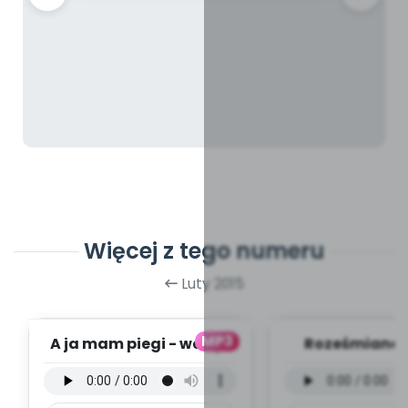
Więcej z tego numeru
Luty 2015
MP3
A ja mam piegi - wersja
Roześmiane P
wokalna (PD, mp3)
wersja wokal
mp3)