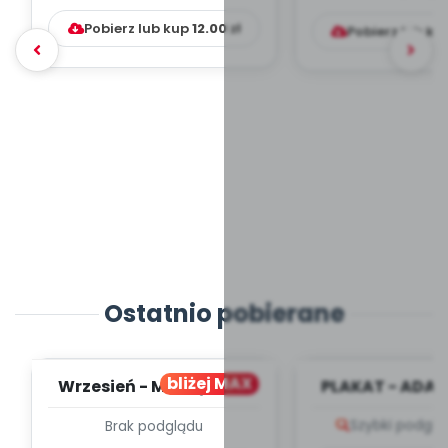
Pobierz lub kup
12.00
zł
Pobierz lub ku
Ostatnio pobierane
bliżej MAX
Wrzesień - MIESIĘCZNY
PLAKAT - ADAP
PLAN PRACY
PORADNIK DLA 
Szybki podglą
Brak podglądu
WYCHOWAWCZO –