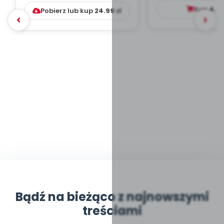
DYDAKTYC...
Kup
4.9
Pobierz lub kup
24.99
zł
Bądź na bieżąco z najnowszymi
treściami