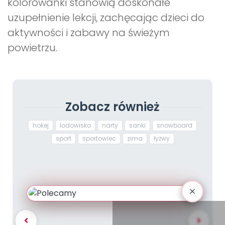
kolorowanki stanowią doskonałe
uzupełnienie lekcji, zachęcając dzieci do
aktywności i zabawy na świeżym
powietrzu.
Zobacz również
hokej
lodowisko
narty
sanki
snowboard
sport
sportowiec
zima
łyżwy