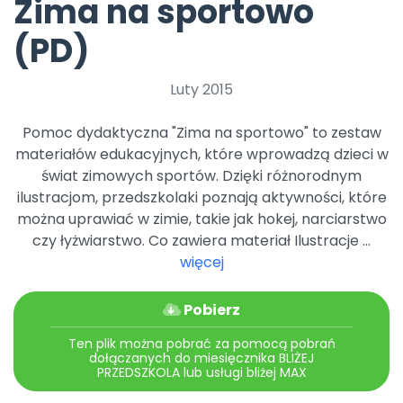
Zima na sportowo
Promocje
Pomoc
(PD)
Luty 2015
Pomoc dydaktyczna "Zima na sportowo" to zestaw
materiałów edukacyjnych, które wprowadzą dzieci w
świat zimowych sportów. Dzięki różnorodnym
ilustracjom, przedszkolaki poznają aktywności, które
można uprawiać w zimie, takie jak hokej, narciarstwo
czy łyżwiarstwo. Co zawiera materiał Ilustracje ...
więcej
Pobierz
Ten plik można pobrać za pomocą pobrań
dołączanych do miesięcznika BLIŻEJ
PRZEDSZKOLA lub usługi bliżej MAX