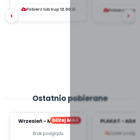
Pobierz lub kup
12.00
zł
Pobierz lub ku
Ostatnio pobierane
bliżej MAX
Wrzesień - MIESIĘCZNY
PLAKAT - ADAP
PLAN PRACY
PORADNIK DLA 
Szybki podglą
Brak podglądu
WYCHOWAWCZO –