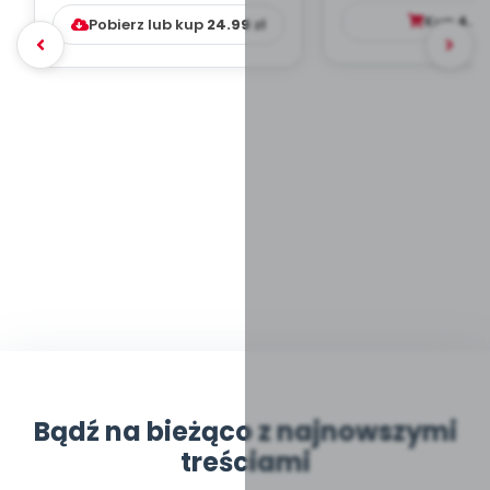
DYDAKTYC...
Kup
4.9
Pobierz lub kup
24.99
zł
Bądź na bieżąco z najnowszymi
treściami