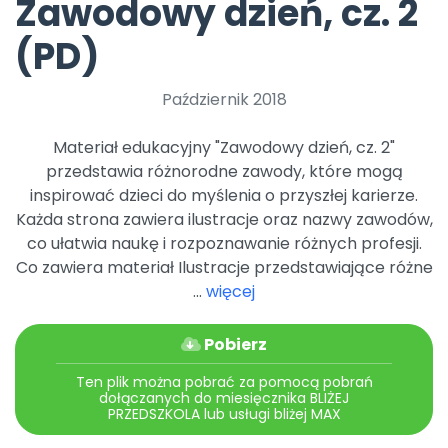
Zawodowy dzień, cz. 2
Promocje
Pomoc
(PD)
Październik 2018
Materiał edukacyjny "Zawodowy dzień, cz. 2"
przedstawia różnorodne zawody, które mogą
inspirować dzieci do myślenia o przyszłej karierze.
Każda strona zawiera ilustracje oraz nazwy zawodów,
co ułatwia naukę i rozpoznawanie różnych profesji.
Co zawiera materiał Ilustracje przedstawiające różne
...
więcej
Pobierz
Ten plik można pobrać za pomocą pobrań
dołączanych do miesięcznika BLIŻEJ
PRZEDSZKOLA lub usługi bliżej MAX