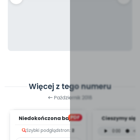
Więcej z tego numeru
Październik 2018
PDF
Niedokończona bajka
Cieszymy się, 
(PD)
wersja wokal
Szybki podgląd
stron:
2
mp3)