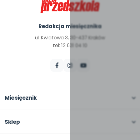
Redakcja miesięcznika
ul. Kwiatowa 3, 30-437 Kraków
tel: 12 631 04 10
Miesięcznik
O miesięczniku
W numerze
Sklep
Scenariusze i artykuły
Pełna oferta