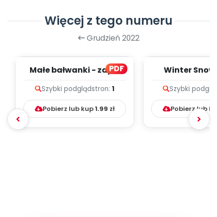
Więcej z tego numeru
Grudzień 2022
PDF
Małe bałwanki - zapis
Winter Snow
melodii i tekst
Falling Down 
Szybki podgląd
stron:
1
Szybki podglą
melodii i t
Pobierz lub kup
1.99
zł
Pobierz lub k