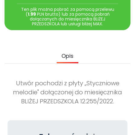
Archiwalne numery
Promocje
Ten plik można pobrać za pomocą przelewu
(
1.99
PLN brutto) lub za pomocą pobrań
Pomoc
dołączanych do miesięcznika BLIŻEJ
PRZEDSZKOLA lub usługi bliżej MAX.
Opis
Utwór pochodzi z płyty „Styczniowe
melodie" dołączonej do miesięcznika
BLIŻEJ PRZEDSZKOLA 12.255/2022.