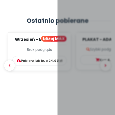
Ostatnio pobierane
bliżej MAX
Wrzesień - MIESIĘCZNY
PLAKAT - ADAP
PLAN PRACY
PORADNIK DLA 
Szybki podglą
Brak podglądu
WYCHOWAWCZO –
DYDAKTYC...
Kup
4.9
Pobierz lub kup
24.99
zł