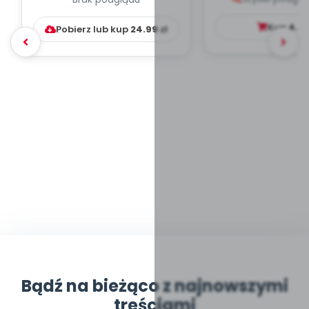
WYCHOWAWCZO –
DYDAKTYC...
Kup
4.9
Pobierz lub kup
24.99
zł
Bądź na bieżąco z najnowszymi
treściami