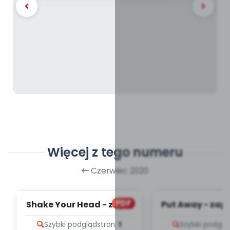
Więcej z tego numeru
Czerwiec 2020
PDF
Shake Your Head - zapis
Put Away - zapi
melodii i tekst
i tekst
Szybki podgląd
stron:
1
Szybki podglą