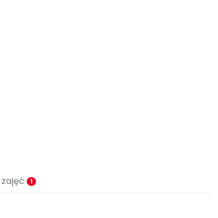
 zajęć
1