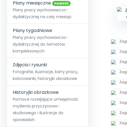
online lub stacjonarnie.
Plany miesięczne
Szko
Film
Wygr
nowość
Społeczność
Strona główna
Poznaj pakiet MAX
Wszystkie projekty
Skontaktuj się
Wit
Plany pracy wychowawczo-
O miesięczniku
O Akademii
+48 12 631 04 10
Zdro
dydaktycznej na cały miesiąc
Zam
Kio
kontakt@blizejprzedszkola.pl
Szko
E-wy
Doo
Plany tygodniowe
Pozn
Plany pracy wychowawczo-
dydaktycznej do tematów
Akredyt
Wydanie l
∞
Pakiet 
Dodaj wpis
Sen
kompleksowych
Akademia Edu
Pełen dostęp
Zob
Testuj przez 7 dni
Patr
Strefy, k
przedłużenie a
NP.5470.4.20
Zdjęcia i rysunki
Zam
Zob
Fotografie, ilustracje, karty pracy,
kolorowanki, historyjki obrazkowe
Historyjki obrazkowe
Pomoce rozwijające umiejętność
myślenia przyczynowo-
skutkowego i ilustracje do
opowiadań.