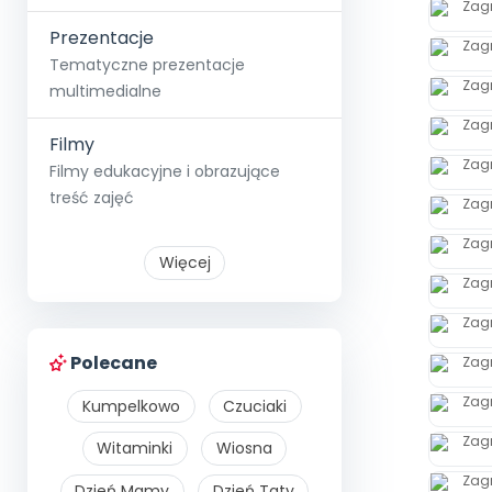
Prezentacje
Tematyczne prezentacje
multimedialne
Filmy
Filmy edukacyjne i obrazujące
treść zajęć
Więcej
Polecane
Kumpelkowo
Czuciaki
Witaminki
Wiosna
Dzień Mamy
Dzień Taty