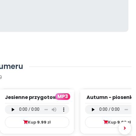
numeru
9
MP3
Jesienne przygotowania
Autumn - piosenka
- wersja wokalna (PD,
mp3)
mp3)
Kup
9.99
zł
Kup
9.99
zł