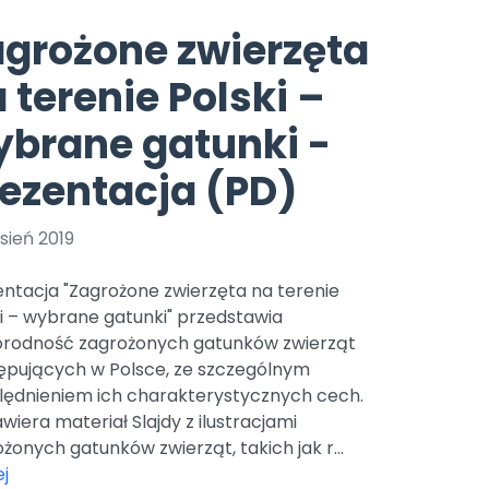
e
y
Gotowa w mniej niż 10 min • 14 dni bez opłat
Zobacz nas na Instagramie
Bliżej Pieska
grożone zwierzęta
Pomoc zwierzętom
TikTok
 terenie Polski –
Nowości
Zobacz nas na TikToku
wej
Książka (dla) Przedszkolaka
Zapowiedzi
brane gatunki -
Promowanie czytelnictwa
YouTube
zkoli
Polecamy
Filmy edukacyjne
ezentacja (PD)
osk Online.
5 czerwca 2024 r. uzyskała
Promocje
19 r. Nr decyzji:
sień 2019
Archiwalne numery
ntacja "Zagrożone zwierzęta na terenie
Pomoc
i – wybrane gatunki" przedstawia
orodność zagrożonych gatunków zwierząt
ępujących w Polsce, ze szczególnym
lędnieniem ich charakterystycznych cech.
wiera materiał Slajdy z ilustracjami
żonych gatunków zwierząt, takich jak r...
j