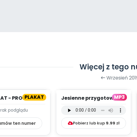
Więcej z tego 
Wrzesień 201
PLAKAT
MP3
AT - PROJEKTY
Jesienne przygotowania
- wersja instrumentalna
Brak podglądu
(PD, mp3...
amów ten numer
Pobierz lub kup
9.99
zł