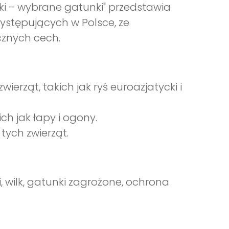
ski – wybrane gatunki" przedstawia
stępujących w Polsce, ze
cznych cech.
ierząt, takich jak ryś euroazjatycki i
h jak łapy i ogony.
tych zwierząt.
i, wilk, gatunki zagrożone, ochrona