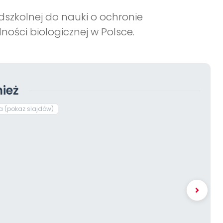
dszkolnej do nauki o ochronie
ości biologicznej w Polsce.
ież
a (pokaz slajdów)