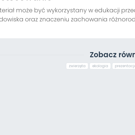
eriał może być wykorzystany w edukacji prze
dowiska oraz znaczeniu zachowania różnorodn
Zobacz równ
zwierzęta
ekologia
prezentacj