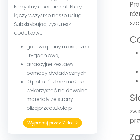
Pre
korzystny abonament, który
róż
łączy wszystkie nasze usługi.
szc
Subskrybując, zyskujesz
dodatkowo:
Co
gotowe plany miesięczne
i tygodniowe,
atrakcyjne zestawy
pomocy dydaktycznych,
10 pobrań, które możesz
wykorzystać na dowolne
S
materiały ze strony
blizejprzedszkola.pl.
zwi
prz
Wypróbuj przez 7 dni
Z