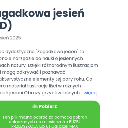
e
y
Gotowa w mniej niż 10 min • 14 dni bez opłat
Zobacz nas na Instagramie
Bliżej Pieska
agadkowa jesień
Pomoc zwierzętom
TikTok
PD)
Nowości
Zobacz nas na TikToku
wej
Książka (dla) Przedszkolaka
Zapowiedzi
Promowanie czytelnictwa
sień 2025
YouTube
zkoli
Polecamy
Filmy edukacyjne
c dydaktyczna "Zagadkowa jesień" to
osk Online.
5 czerwca 2024 r. uzyskała
Promocje
nałe narzędzie do nauki o jesiennych
19 r. Nr decyzji:
ach natury. Dzięki różnorodnym ilustracjom
Archiwalne numery
ci mogą odkrywać i poznawać
akterystyczne elementy tej pory roku. Co
Pomoc
ra materiał Ilustracje liści w różnych
ach jesieni Obrazy grzybów leśnych...
więcej
Pobierz
Ten plik można pobrać za pomocą pobrań
dołączanych do miesięcznika BLIŻEJ
PRZEDSZKOLA lub usługi bliżej MAX