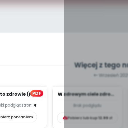
Więcej z tego 
Wrzesień 202
PDF
to zdrowie (PD)
W zdrowym ciele zdrowy
duch - październik -
bki podgląd
stron:
4
Brak podglądu
TYGODNIOWY ...
bierz pobraniem
Pobierz lub kup
12.99
zł