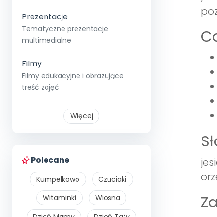
poz
Prezentacje
Tematyczne prezentacje
Co
multimedialne
Filmy
Filmy edukacyjne i obrazujące
treść zajęć
Więcej
S
Polecane
jes
orz
Kumpelkowo
Czuciaki
Z
Witaminki
Wiosna
Dzień Mamy
Dzień Taty