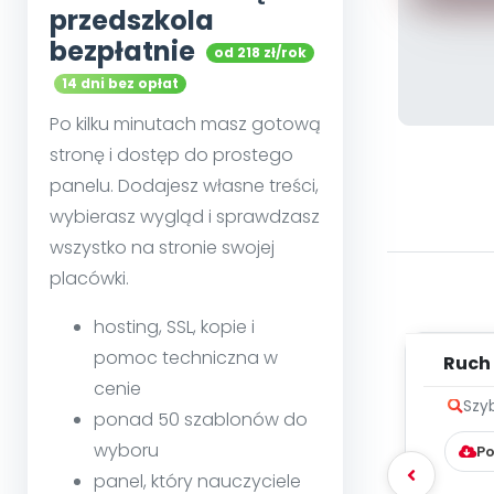
przedszkola
bezpłatnie
od 218 zł/rok
14 dni bez opłat
Po kilku minutach masz gotową
stronę i dostęp do prostego
panelu. Dodajesz własne treści,
wybierasz wygląd i sprawdzasz
wszystko na stronie swojej
placówki.
hosting, SSL, kopie i
pomoc techniczna w
Ruch 
cenie
Szy
ponad 50 szablonów do
wyboru
Po
panel, który nauczyciele