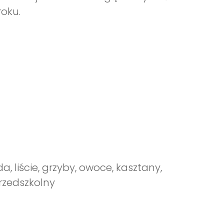
oku.
a, liście, grzyby, owoce, kasztany,
 przedszkolny