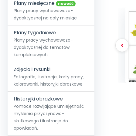
online lub stacjonarnie.
Plany miesięczne
Szko
Film
Wygr
nowość
Społeczność
Strona główna
Poznaj pakiet MAX
Wszystkie projekty
Skontaktuj się
Wit
Plany pracy wychowawczo-
O miesięczniku
O Akademii
+48 12 631 04 10
Zdro
dydaktycznej na cały miesiąc
Zam
Kio
kontakt@blizejprzedszkola.pl
Szko
E-wy
Doo
Plany tygodniowe
Pozn
Plany pracy wychowawczo-
dydaktycznej do tematów
Akredyt
Wydanie l
∞
Pakiet 
Dodaj wpis
Sen
kompleksowych
Akademia Edu
Pełen dostęp
Zob
Testuj przez 7 dni
Patr
Strefy, k
przedłużenie a
NP.5470.4.20
Zdjęcia i rysunki
Zam
Zob
Fotografie, ilustracje, karty pracy,
kolorowanki, historyjki obrazkowe
Historyjki obrazkowe
Pomoce rozwijające umiejętność
myślenia przyczynowo-
skutkowego i ilustracje do
opowiadań.