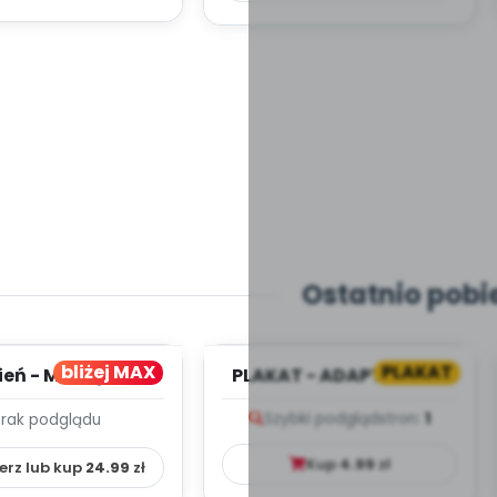
Ostatnio pobi
bliżej MAX
PLAKAT
ień - MIESIĘCZNY
PLAKAT - ADAPTACJA -
PLAN PRACY
PORADNIK DLA RODZICA
Szybki podgląd
stron:
1
Brak podglądu
HOWAWCZO –
YDAKTYC...
Kup
4.99
zł
erz lub kup
24.99
zł