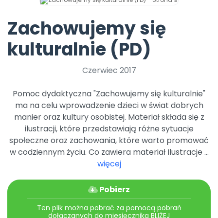
Archiwalne numery
Promocje
Zachowujemy się
Pomoc
kulturalnie (PD)
Czerwiec 2017
Pomoc dydaktyczna "Zachowujemy się kulturalnie"
ma na celu wprowadzenie dzieci w świat dobrych
manier oraz kultury osobistej. Materiał składa się z
ilustracji, które przedstawiają różne sytuacje
społeczne oraz zachowania, które warto promować
w codziennym życiu. Co zawiera materiał Ilustracje ...
więcej
Pobierz
Ten plik można pobrać za pomocą pobrań
dołączanych do miesięcznika BLIŻEJ