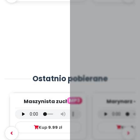
Ostatnio pobierane
MP3
Maszynista zuch -
Marynarz - 
wersja wokalna (PD,
wokalna (PD
mp3)
Kup
9.99
zł
Kup
9.9