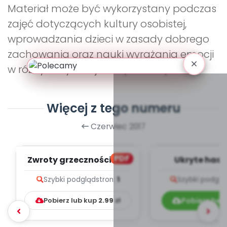
Materiał może być wykorzystany podczas
zajęć dotyczących kultury osobistej,
wprowadzania dzieci w zasady dobrego
zachowania oraz nauki wyrażania emocji
w różnych sytuacjach społecznych.
Więcej z tego numeru
Czerwiec 2017
PDF
Zwroty grzecznościowe
Ukryte hasł
(PD)
Szybki podgląd
stron:
1
Szybki podglą
Pobierz lub kup
2.99
zł
Pobierz bez