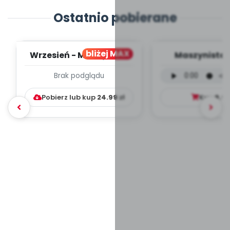
Ostatnio pobierane
bliżej MAX
Wrzesień - MIESIĘCZNY
Maszynista 
PLAN PRACY
wersja wokal
Brak podglądu
WYCHOWAWCZO –
mp3)
DYDAKTYC...
Pobierz lub kup
24.99
zł
Kup
9.9