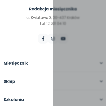
Redakcja miesięcznika
ul. Kwiatowa 3, 30-437 Kraków
tel: 12 631 04 10
Miesięcznik
O miesięczniku
W numerze
Sklep
Scenariusze i artykuły
Pełna oferta
Pomoce dydaktyczne
Moje zakupy
Szkolenia