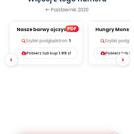
Październik 2020
PDF
Nasze barwy ojczyste -
Hungry Monster
zapis melodii i tekst
melodii i t
Szybki podgląd
stron:
1
Szybki podglą
Pobierz lub kup
1.99
zł
Pobierz lub k