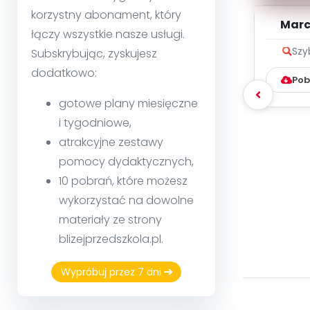
korzystny abonament, który
Marc
łączy wszystkie nasze usługi.
zapis
Szy
Subskrybując, zyskujesz
dodatkowo:
Pob
gotowe plany miesięczne
i tygodniowe,
atrakcyjne zestawy
pomocy dydaktycznych,
10 pobrań, które możesz
wykorzystać na dowolne
materiały ze strony
blizejprzedszkola.pl.
Wypróbuj przez 7 dni