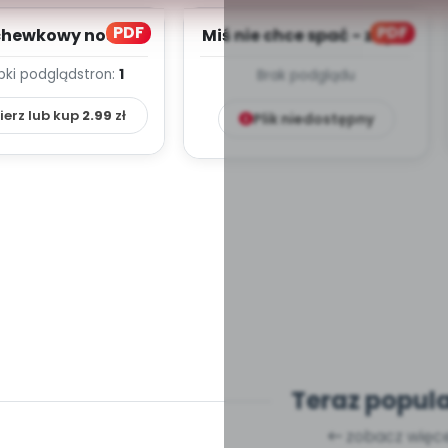
PDF
PDF
hewkowy nos -
Miś nie chce spać - zapis
 melodii i tekst
melodii i tekst
bki podgląd
stron:
1
Brak podglądu
ierz lub kup
2.99
zł
Plik niedostępny
Teraz popul
zobacz więce