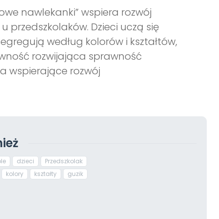
owe nawlekanki” wspiera rozwój
u przedszkolaków. Dzieci uczą się
egregują według kolorów i kształtów,
tywność rozwijająca sprawność
a wspierające rozwój
ież
le
dzieci
Przedszkolak
kolory
kształty
guzik