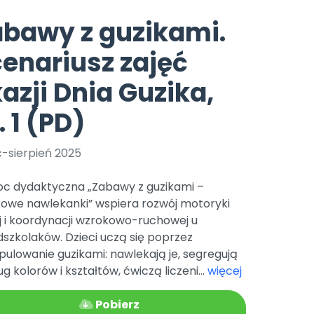
e
y
Gotowa w mniej niż 10 min • 14 dni bez opłat
Zobacz nas na Instagramie
Bliżej Pieska
bawy z guzikami.
Pomoc zwierzętom
TikTok
enariusz zajęć
Nowości
Zobacz nas na TikToku
wej
Książka (dla) Przedszkolaka
Zapowiedzi
azji Dnia Guzika,
Promowanie czytelnictwa
YouTube
zkoli
Polecamy
Filmy edukacyjne
. 1 (PD)
osk Online.
5 czerwca 2024 r. uzyskała
Promocje
19 r. Nr decyzji:
c-sierpień 2025
Archiwalne numery
c dydaktyczna „Zabawy z guzikami –
Pomoc
kowe nawlekanki” wspiera rozwój motoryki
j i koordynacji wzrokowo-ruchowej u
szkolaków. Dzieci uczą się poprzez
ulowanie guzikami: nawlekają je, segregują
g kolorów i kształtów, ćwiczą liczeni...
więcej
Pobierz