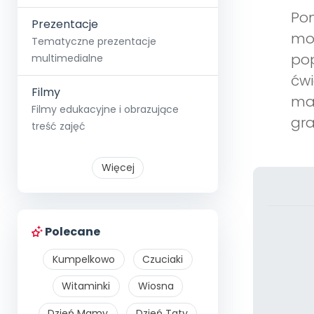
Pom
Prezentacje
mot
Tematyczne prezentacje
pop
multimedialne
ćwi
Filmy
man
Filmy edukacyjne i obrazujące
gra
treść zajęć
Więcej
Polecane
Kumpelkowo
Czuciaki
Witaminki
Wiosna
Dzień Mamy
Dzień Taty