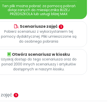
Ten plik można pobrać za pomocą pobrań
dołączanych do miesięcznika BLIŻEJ
PRZEDSZKOLA lub usługi bliżej MAX
Scenariusze zajęć
1
Pobierz scenariusz z wykorzystaniem tej
pomocy dydaktycznej. Pliki umieszczone są
do osobnego pobrania
Otwórz scenariusz w kiosku
Uzyskaj dostęp do tego scenariusza oraz do
ponad 2000 innych scenariuszy i artykułów
dostępnych w naszym kiosku.
 zajęć
1