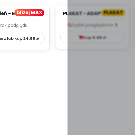
bliżej MAX
PLAKAT
ień - MIESIĘCZNY
PLAKAT - ADAPTACJA -
PLAN PRACY
PORADNIK DLA RODZICA
Szybki podgląd
stron:
1
Brak podglądu
HOWAWCZO –
YDAKTYC...
Kup
4.99
zł
erz lub kup
24.99
zł