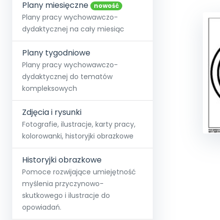
online lub stacjonarnie.
Plany miesięczne
Szko
Film
Wygr
nowość
Społeczność
Strona główna
Poznaj pakiet MAX
Wszystkie projekty
Skontaktuj się
Wit
Plany pracy wychowawczo-
O miesięczniku
O Akademii
+48 12 631 04 10
Zdro
dydaktycznej na cały miesiąc
Zam
Kio
kontakt@blizejprzedszkola.pl
Szko
E-wy
Doo
Plany tygodniowe
Pozn
Plany pracy wychowawczo-
dydaktycznej do tematów
Akredyt
Wydanie l
∞
Pakiet 
Dodaj wpis
Sen
kompleksowych
Akademia Edu
Pełen dostęp
Zob
Testuj przez 7 dni
Patr
Strefy, k
przedłużenie a
NP.5470.4.20
Zdjęcia i rysunki
Zam
Zob
Fotografie, ilustracje, karty pracy,
kolorowanki, historyjki obrazkowe
Historyjki obrazkowe
Pomoce rozwijające umiejętność
myślenia przyczynowo-
skutkowego i ilustracje do
opowiadań.