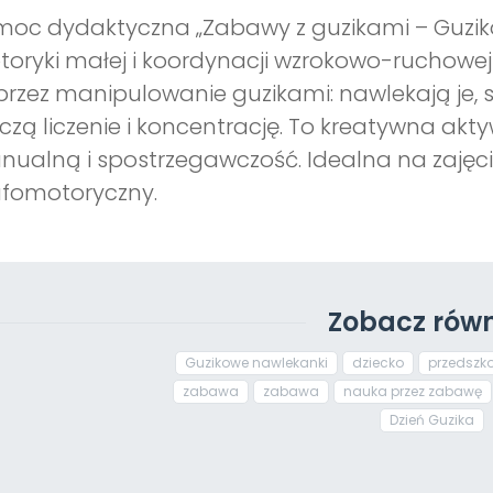
oc dydaktyczna „Zabawy z guzikami – Guzik
oryki małej i koordynacji wzrokowo-ruchowej 
rzez manipulowanie guzikami: nawlekają je, s
czą liczenie i koncentrację. To kreatywna ak
ualną i spostrzegawczość. Idealna na zajęci
fomotoryczny.
Zobacz równ
Guzikowe nawlekanki
dziecko
przedszko
zabawa
zabawa
nauka przez zabawę
Dzień Guzika