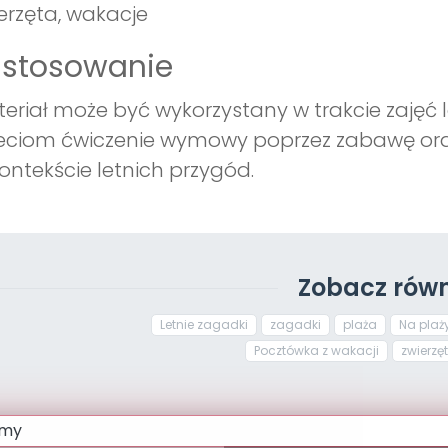
erzęta, wakacje
astosowanie
eriał może być wykorzystany w trakcie zajęć
eciom ćwiczenie wymowy poprzez zabawę oraz
ontekście letnich przygód.
Zobacz równ
Letnie zagadki
zagadki
plaża
Na plaż
Pocztówka z wakacji
zwierzę