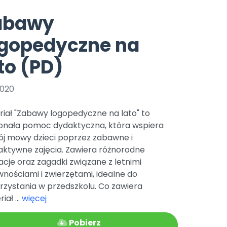
e
y
Gotowa w mniej niż 10 min • 14 dni bez opłat
Zobacz nas na Instagramie
Bliżej Pieska
abawy
Pomoc zwierzętom
TikTok
ogopedyczne na
Nowości
Zobacz nas na TikToku
wej
Książka (dla) Przedszkolaka
Zapowiedzi
to (PD)
Promowanie czytelnictwa
YouTube
zkoli
Polecamy
Filmy edukacyjne
2020
osk Online.
5 czerwca 2024 r. uzyskała
Promocje
19 r. Nr decyzji:
riał "Zabawy logopedyczne na lato" to
Archiwalne numery
onała pomoc dydaktyczna, która wspiera
ój mowy dzieci poprzez zabawne i
Pomoc
aktywne zajęcia. Zawiera różnorodne
racje oraz zagadki związane z letnimi
nościami i zwierzętami, idealne do
rzystania w przedszkolu. Co zawiera
iał ...
więcej
Pobierz