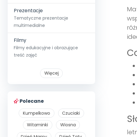
Mat
Prezentacje
wsp
Tematyczne prezentacje
multimedialne
róż
ide
Filmy
Filmy edukacyjne i obrazujące
Co
treść zajęć
Więcej
Polecane
Kumpelkowo
Czuciaki
S
Witaminki
Wiosna
let
Dzień Mamy
Dzień Taty