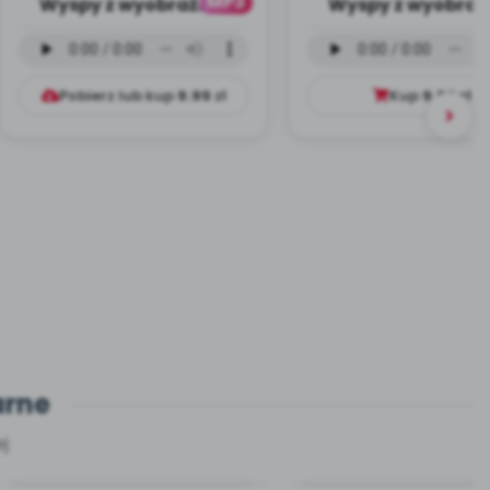
MP3
Wyspy z wyobraźni -
Wyspy z wyobraźn
wersja instrumentalna
wersja wokalna (
(PD, mp3)
mp3)
Pobierz lub kup
9.99
zł
Kup
9.99
zł
arne
j