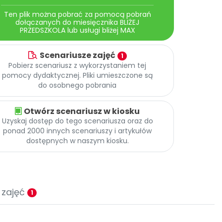
Ten plik można pobrać za pomocą pobrań
dołączanych do miesięcznika BLIŻEJ
PRZEDSZKOLA lub usługi bliżej MAX
Scenariusze zajęć
1
Pobierz scenariusz z wykorzystaniem tej
pomocy dydaktycznej. Pliki umieszczone są
do osobnego pobrania
Otwórz scenariusz w kiosku
Uzyskaj dostęp do tego scenariusza oraz do
ponad 2000 innych scenariuszy i artykułów
dostępnych w naszym kiosku.
 zajęć
1