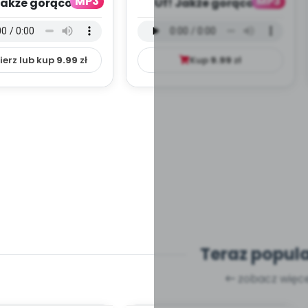
MP3
MP3
Jakże gorąco! -
Uf! Jakże gorąco! -
 instrumentalna
wersja wokalna (PD,
(PD, mp3)
mp3)
ierz lub kup
9.99
zł
Kup
9.99
zł
Teraz popul
zobacz więce