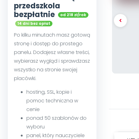
przedszkola
bezpłatnie
od 218 zł/rok
14 dni bez opłat
Po kilku minutach masz gotową
stronę i dostęp do prostego
panelu. Dodajesz własne treści,
wybierasz wygląd i sprawdzasz
wszystko na stronie swojej
placówki.
hosting, SSL, kopie i
pomoc techniczna w
cenie
ponad 50 szablonów do
wyboru
panel, który nauczyciele