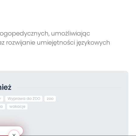
 logopedycznych, umożliwiając
 rozwijanie umiejętności językowych
ież
y
Wyprawa do ZOO
zoo
ta
wakacje