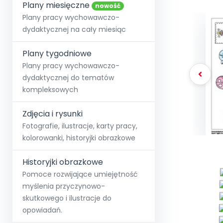
online lub stacjonarnie.
Plany miesięczne
Szko
Film
Wygr
nowość
Społeczność
Strona główna
Poznaj pakiet MAX
Wszystkie projekty
Skontaktuj się
Wit
Plany pracy wychowawczo-
O miesięczniku
O Akademii
+48 12 631 04 10
Zdro
dydaktycznej na cały miesiąc
Zam
Kio
kontakt@blizejprzedszkola.pl
Szko
E-wy
Doo
Plany tygodniowe
Pozn
Plany pracy wychowawczo-
dydaktycznej do tematów
Akredyt
Wydanie l
∞
Pakiet 
Dodaj wpis
Sen
kompleksowych
Akademia Edu
Pełen dostęp
Zob
Testuj przez 7 dni
Patr
Strefy, k
przedłużenie a
NP.5470.4.20
Zdjęcia i rysunki
Zam
Zob
Fotografie, ilustracje, karty pracy,
kolorowanki, historyjki obrazkowe
Historyjki obrazkowe
Pomoce rozwijające umiejętność
myślenia przyczynowo-
skutkowego i ilustracje do
opowiadań.