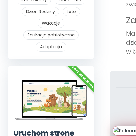
zwi
Dzień Rodziny
Lato
Z
Wakacje
Mat
Edukacja patriotyczna
dzi
Adaptacja
w k
Uruchom stronę