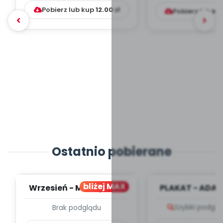
Pobierz lub kup
12.00
zł
Pobierz lub ku
Ostatnio pobierane
bliżej MAX
Wrzesień - MIESIĘCZNY
PLAKAT - ADAP
PLAN PRACY
PORADNIK DLA 
Szybki podglą
Brak podglądu
WYCHOWAWCZO –
DYDAKTYC...