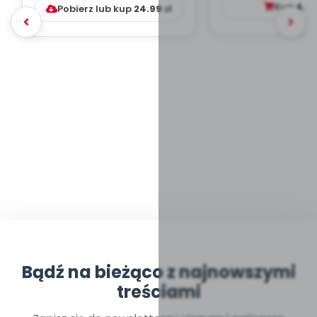
Kup
4.9
Pobierz lub kup
24.99
zł
Bądź na bieżąco z najnowszymi
treściami