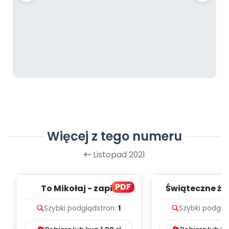
Więcej z tego numeru
Listopad 2021
PDF
To Mikołaj - zapis
Świąteczne ży
melodii i tekst
zapis melodii 
Szybki podgląd
stron:
1
Szybki podglą